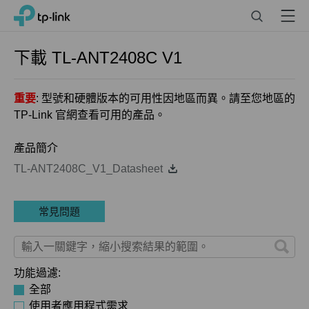
Click
Search
Menu
TP-Link, Reliably Smart
to
skip
the
下載
TL-ANT2408C
V1
navigation
bar
重要
: 型號和硬體版本的可用性因地區而異。請至您地區的
TP-Link 官網查看可用的產品。
產品簡介
TL-ANT2408C_V1_Datasheet
常見問題
功能過濾:
全部
使用者應用程式需求