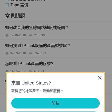
Tapo 設備
常見問題
如何改善我的無線網路速度或範圍？
12-18-2018
2156906
views
如何找到TP-Link設備的產品型號呢？
07-09-2018
7625174
views
怎麼看TP-Link產品的序號?
11-15-2017
489171
views
Close
如何查看 TP-Link 產品的硬體版本？
來自 United States?
11-04-2011
25765498
views
取得您的地區產品、活動和服務。
前往