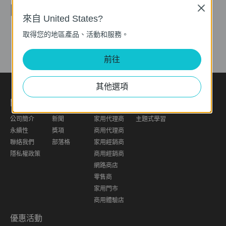
關注我們
Close
來自 United States?
取得您的地區產品、活動和服務。
前往
其他選項
關於我們
新聞中心
購買地點
學習中心
公司簡介
新聞
家用代理商
主題式學習
永續性
獎項
商用代理商
聯絡我們
部落格
家用經銷商
隱私權政策
商用經銷商
網路商店
零售商
家用門市
商用體驗店
優惠活動