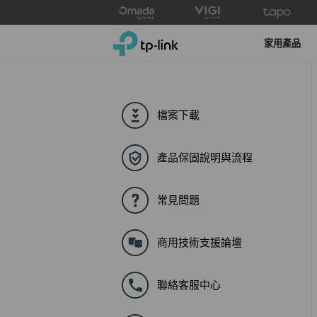
Click
to
TP-Link, Reliably Smart
skip
家用產品
the
navigation
bar
檔案下載
產品保固說明與流程
常見問題
商用技術支援論壇
聯絡客服中心