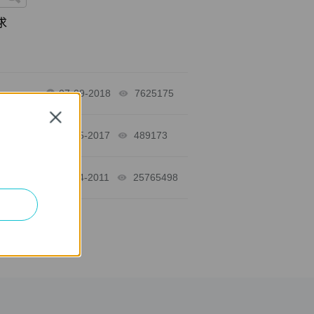
求
07-09-2018
7625175
views
Close
11-15-2017
489173
views
11-04-2011
25765498
views