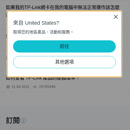
如果我的TP-Link網卡在我的電腦中無法正常運作該怎麼
辦？
Close
來自 United States?
08-17-2018
946878
views
取得您的地區產品、活動和服務。
如何找到TP-Link設備的產品型號呢？
07-09-2018
7625175
views
前往
怎麼看TP-Link產品的序號?
其他選項
11-15-2017
489175
views
如何查看 TP-Link 產品的硬體版本？
11-04-2011
25765498
views
訂閱