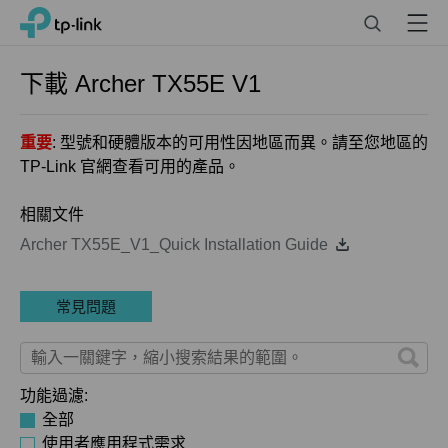
Click
Search
Menu
TP-Link, Reliably Smart
to
skip
the
下載
Archer TX55E
V1
navigation
bar
重要
: 型號和硬體版本的可用性因地區而異。請至您地區的
TP-Link 官網查看可用的產品。
相關文件
Archer TX55E_V1_Quick Installation Guide
常見問題
功能過濾:
全部
使用者應用程式需求