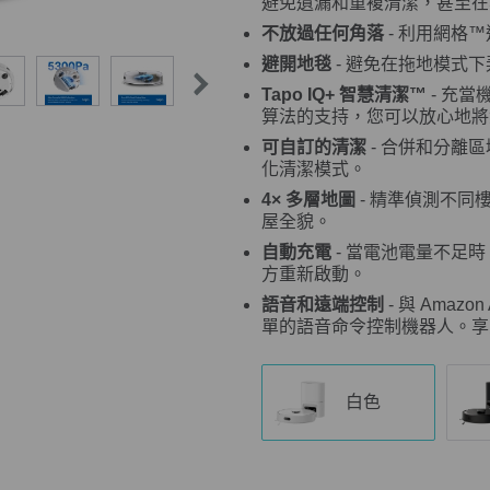
避免遺漏和重複清潔，甚至在
不放過任何角落
- 利用網格
避開地毯
- 避免在拖地模式
Tapo IQ+ 智慧清潔™
- 充
算法的支持，您可以放心地將
可自訂的清潔
- 合併和分離
化清潔模式。
4× 多層地圖
- 精準偵測不同
屋全貌。
自動充電
- 當電池電量不足
方重新啟動。
語音和遠端控制
- 與 Amazon
單的語音命令控制機器人。享
白色