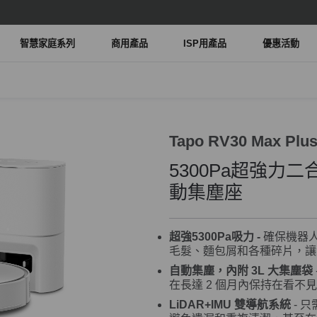
智慧家庭系列
商用產品
ISP用產品
優惠活動
Tapo RV30 Max Plu
5300Pa超強力
動集塵座
超強5300Pa吸力 -
確保機器
毛髮、麵包屑和各種碎片，讓
自動集塵，內附 3L 大集塵袋
在長達 2 個月內保持在看不
LiDAR+IMU 雙導航系統
- 