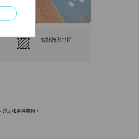
虛擬牆與禁區
髮、碎屑和各種雜物，