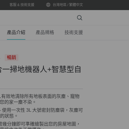
客服 & 技術支援
台灣地區 / 繁體中文
Search
產品介紹
產品規格
技術支援
s
暢銷
二合一掃地機器人+智慧型自
人有效地清除所有地板表面的灰塵、寵物
您的家一塵不染。
- 使用一次性 3L 大號密封防塵袋，灰塵可
見的狀態。
只需幾分鐘即可準確繪製出您的房屋地圖，