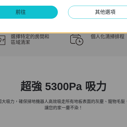
前往
其他選項
選擇特定的房間和
個人化清掃排程
區域清潔
超強 5300Pa 吸力
Pa 超大吸力，確保掃地機器人高效吸走所有地板表面的灰塵、寵物毛
讓您的家一塵不染！