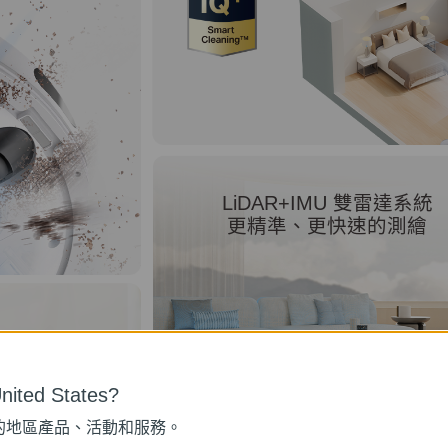
LiDAR+IMU 雙雷達系統
更精準、更快速的測繪
L 防塵袋
ited States?
雙手
的地區產品、活動和服務。
2個月