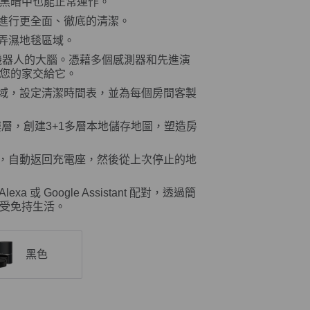
黑暗中也能正常運作。
™進行更全面、徹底的清潔。
下弄濕地毯區域。
當機器人的大腦。憑藉多個感測器和先進演
您的家交給它。
區域，設定清潔時間表，並為每個房間客製
樓層，創建3+1多層本地儲存地圖，塑造房
時，自動返回充電座，然後從上次停止的地
 Alexa 或 Google Assistant 配對，透過簡
受免持生活。
黑色