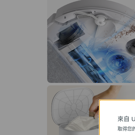
3
來自 Un
解放
取得您
長達