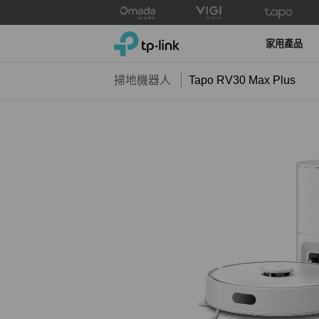
Click
to
TP-Link, Reliably Smart
skip
家用產品
the
navigation
掃地機器人
Tapo RV30 Max Plus
bar