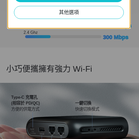
其他選項
5 Ghz
1201 Mbps
2.4 Ghz
300 Mbps
小巧便攜擁有強力 Wi-Fi
Type-C 充電孔
(相容於 PD/QC)
一鍵切換
方便的供電方式
快速切換模式