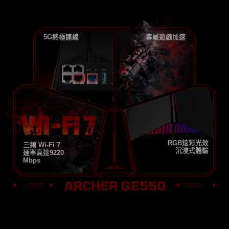
5G終極連線
專屬遊戲加速
RGB炫彩光效
三頻 Wi-Fi 7
沉浸式體驗
速率高達9220
Mbps