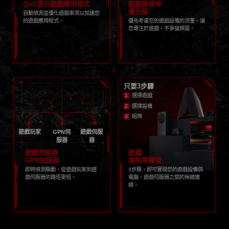
QoS提升遊戲應用程式
遊戲連接埠
優先級
自動偵測並優化遊戲串流以加速您
的遊戲應用程式。
優先考慮您的遊戲設備的流量，讓
您專注於遊戲，不爭搶頻寬。
只要3步驟
選擇遊戲
選擇設備
組隊
遊戲玩家
GPN伺
遊戲伺服
服器
器
遊戲伺服器
遊戲
GPN加速器
通訊埠轉發
即時偵測驅動，從遊戲玩家到遊
3步驟，即可實現您的遊戲設備與
戲伺服器的路徑更短。
電腦、遊戲伺服器之間的無縫連
線。