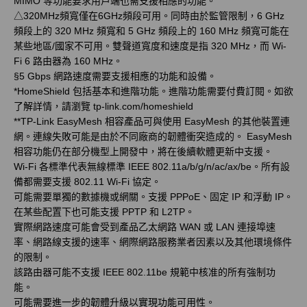
MIMO 等功能要求用戶端也需支援相應的功能。
△
320MHz頻寬僅在6GHz頻段可用。同時由於監管限制，6 GHz
頻段上的 320 MHz 頻寬和 5 GHz 頻段上的 160 MHz 頻寬可能在
某些地區/國家不可用。雙聲道寬度和速度是指 320 MHz，而 Wi-
Fi 6 路由器為 160 MHz。
§
5 Gbps 網路速度需要支援相應的功能和設備。
*
HomeShield 包括基本和進階功能。進階功能需要付費訂閱。如欲
了解詳情，請瀏覽 tp-link.com/homeshield
**
TP-Link EasyMesh 相容產品可與使用 EasyMesh 的其他裝置連
網。連線失敗可能是由於不同廠商的韌體衝突造成的。 EasyMesh
相容功能仍在部分機型上開發中，將在後續軟體更新中支援。
Wi-Fi 各標準代表無線標準 IEEE 802.11a/b/g/n/ac/ax/be。所有設
備都需要支援 802.11 Wi-Fi 協定。
可能需要單獨的數據機或網關。支援 PPPoE、固定 IP 和浮動 IP。
在某些配置下也可能支援 PPTP 和 L2TP。
實際網路速度可能會受到產品乙太網路 WAN 或 LAN 連接埠速
率、網路線支援的速率、網際網路服務業者因素以及其他環境條件
的限制。
該路由器可能不支援 IEEE 802.11be 規範中核准的所有強制功
能。
可能需要進一步的韌體升級以實現功能可用性。