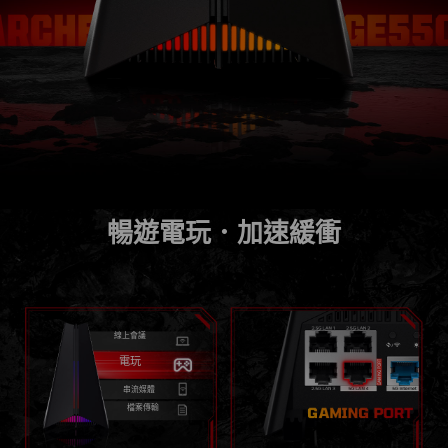
暢遊電玩．加速緩衝
線上會議
電玩
串流媒體
檔案傳輸