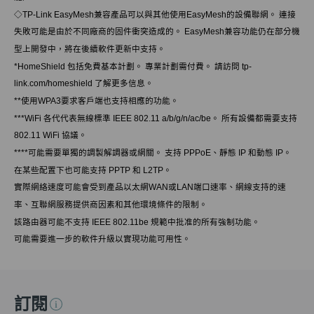
◇
TP-Link EasyMesh兼容產品可以與其他使用EasyMesh的設備聯網。 連接
失敗可能是由於不同廠商的固件衝突造成的。 EasyMesh兼容功能仍在部分機
型上開發中，將在後續軟件更新中支持。
*
HomeShield 包括免費基本計劃。 專業計劃需付費。 請訪問 tp-
link.com/homeshield 了解更多信息。
**
使用WPA3要求客戶端也支持相應的功能。
***
WiFi 各代代表無線標準 IEEE 802.11 a/b/g/n/ac/be。 所有設備都需要支持
802.11 WiFi 協議。
****
可能需要單獨的調製解調器或網關。 支持 PPPoE、靜態 IP 和動態 IP。
在某些配置下也可能支持 PPTP 和 L2TP。
實際網絡速度可能會受到產品以太網WAN或LAN端口速率、網線支持的速
率、互聯網服務提供商因素和其他環境條件的限制。
該路由器可能不支持 IEEE 802.11be 規範中批准的所有強制功能。
可能需要進一步的軟件升級以實現功能可用性。
訂閱