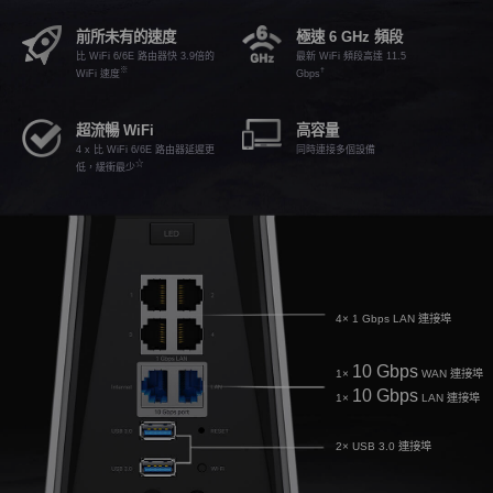
前所未有的速度
極速 6 GHz 頻段
比 WiFi 6/6E 路由器快 3.9倍的
最新 WiFi 頻段高達 11.5
※
†
WiFi 速度
Gbps
超流暢 WiFi
高容量
4 x 比 WiFi 6/6E 路由器延遲更
同時連接多個設備
☆
低，緩衝最少
4× 1 Gbps LAN 連接埠
10 Gbps
1×
WAN 連接埠
10 Gbps
1×
LAN 連接埠
2× USB 3.0 連接埠