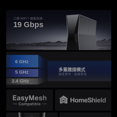
三頻 WiFi 7 速度高達
19 Gbps
†
※
・3.9× 19 Gbps 三頻 WiFi 速度更快
☆
・超流暢 WiFi 4 倍；更低的延遲
・具有兩個 10G 連接埠的多Gigabit連接
6 GHz
多重連接模式
5 GHz
速度更快，延遲更低
2.4 GHz