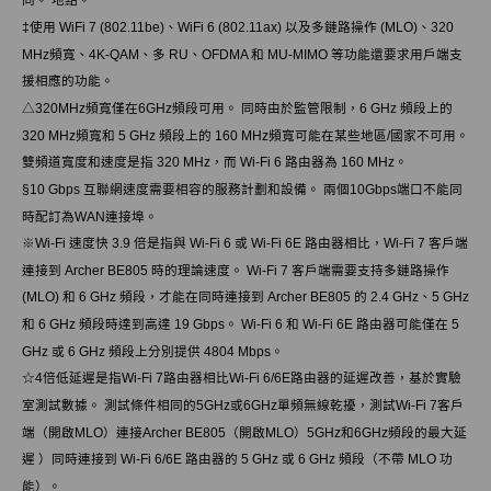
‡
使用 WiFi 7 (802.11be)、WiFi 6 (802.11ax) 以及多鏈路操作 (MLO)、320
MHz頻寬、4K-QAM、多 RU、OFDMA 和 MU-MIMO 等功能還要求用戶端支
援相應的功能。
△
320MHz頻寬僅在6GHz頻段可用。 同時由於監管限制，6 GHz 頻段上的
320 MHz頻寬和 5 GHz 頻段上的 160 MHz頻寬可能在某些地區/國家不可用。
雙頻道寬度和速度是指 320 MHz，而 Wi-Fi 6 路由器為 160 MHz。
§
10 Gbps 互聯網速度需要相容的服務計劃和設備。 兩個10Gbps端口不能同
時配訂為WAN連接埠。
※
Wi-Fi 速度快 3.9 倍是指與 Wi-Fi 6 或 Wi-Fi 6E 路由器相比，Wi-Fi 7 客戶端
連接到 Archer BE805 時的理論速度。 Wi-Fi 7 客戶端需要支持多鏈路操作
(MLO) 和 6 GHz 頻段，才能在同時連接到 Archer BE805 的 2.4 GHz、5 GHz
和 6 GHz 頻段時達到高達 19 Gbps。 Wi-Fi 6 和 Wi-Fi 6E 路由器可能僅在 5
GHz 或 6 GHz 頻段上分別提供 4804 Mbps。
☆
4倍低延遲是指Wi-Fi 7路由器相比Wi-Fi 6/6E路由器的延遲改善，基於實驗
室測試數據。 測試條件相同的5GHz或6GHz單頻無線乾擾，測試Wi-Fi 7客戶
端（開啟MLO）連接Archer BE805（開啟MLO）5GHz和6GHz頻段的最大延
遲 ）同時連接到 Wi-Fi 6/6E 路由器的 5 GHz 或 6 GHz 頻段（不帶 MLO 功
能）。