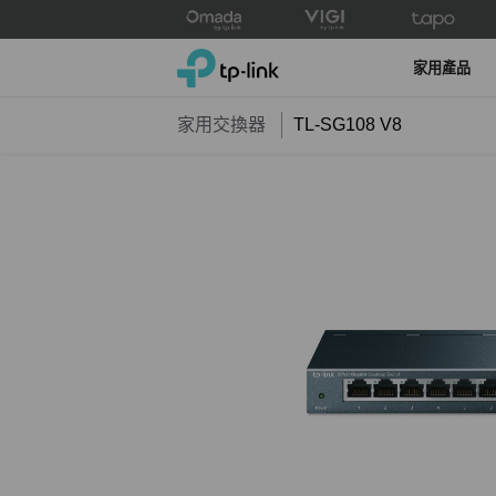
Click
to
TP-Link, Reliably Smart
skip
家用產品
the
navigation
家用交換器
TL-SG108 V8
bar