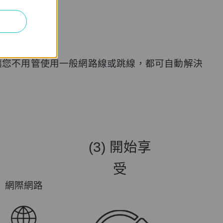
定
商讓您不用管使用一般網路線或跳線，都可自動解決
(3) 開始享
受
網際網路