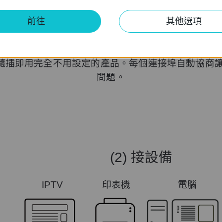
隨插即用，無須另外設
前往
其他選項
單，隨插即用完全不用設定的產品。每個連接埠自動協
問題。
(2) 接設備
IPTV
印表機
電腦