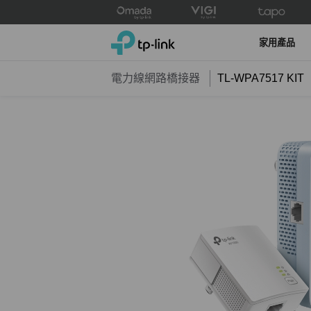
Click
to
TP-Link, Reliably Smart
skip
家用產品
the
navigation
電力線網路橋接器
TL-WPA7517 KIT
bar