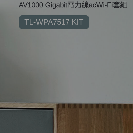
AV1000 Gigabit電力線ac
Wi-Fi
套組
TL-WPA7517 KIT