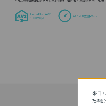
> 電力線橋接器必須以兩個或多個為一組佈署，並連接到同一電路
HomePlug AV2
AC1200雙頻Wi-Fi
1000Mbps
來自 Un
取得您