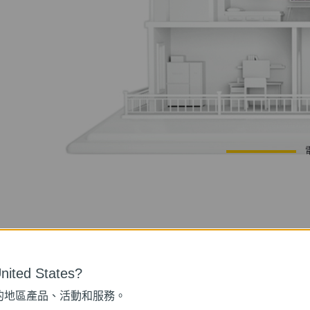
ited States?
AV1000速度．範圍300公
的地區產品、活動和服務。