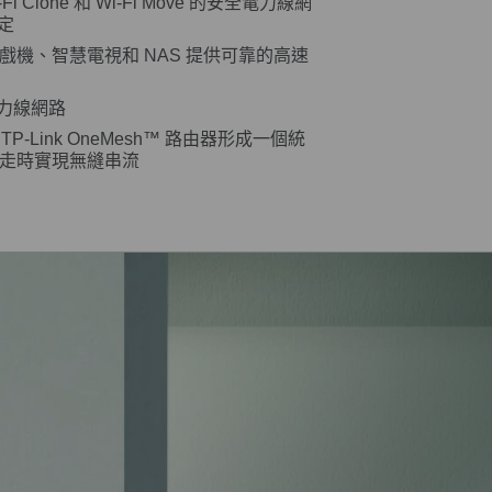
Fi Clone 和 Wi-Fi Move 的安全電力線網
設定
 為遊戲機、智慧電視和 NAS 提供可靠的高速
電力線網路
您的 TP-Link OneMesh™ 路由器形成一個統
走時實現無縫串流