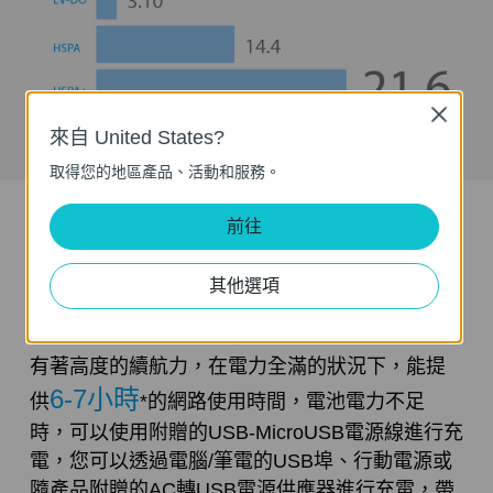
Close
來自 United States?
*實際使用速率會隨不同環境而改變。
取得您的地區產品、活動和服務。
內建2000mAh高容電池
前往
續航力高
其他選項
2000mAh
因為有著
的鋰電池電量，使得M5350
有著高度的續航力，在電力全滿的狀況下，能提
6-7小時
供
*的網路使用時間，電池電力不足
時，可以使用附贈的USB-MicroUSB電源線進行充
電，您可以透過電腦/筆電的USB埠、行動電源或
隨產品附贈的AC轉USB電源供應器進行充電，帶