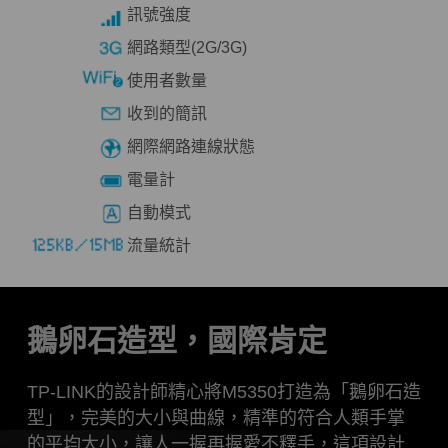
訊號強度
網路類型(2G/3G)
使用者數量
收到的簡訊
網際網路連線狀態
電量計
自動模式
流量統計
鵝卵石造型，國際肯定
TP-LINK的設計師精心將M5350打造為「鵝卵石造
型」，完美的大小與曲線，精準的符合人類手掌
的平均大小，讓人一握再握愛不釋手，這項設計