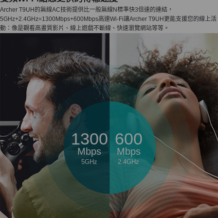
Archer T9UH的無線AC技術提供比一般無線N標準快3倍速的連結，
5GHz+2.4GHz=1300Mbps+600Mbps高速Wi-Fi讓Archer T9UH更能支援您的線上活
動：像是觀看高畫質影片、線上遊戲不斷線、快速瀏覽網站等等。
1300
600
Mbps
Mbps
5GHz
2.4GHz