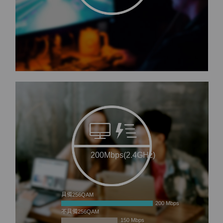
200Mbps(2.4GHz)
具備256QAM
200 Mbps
不具備256QAM
150 Mbps