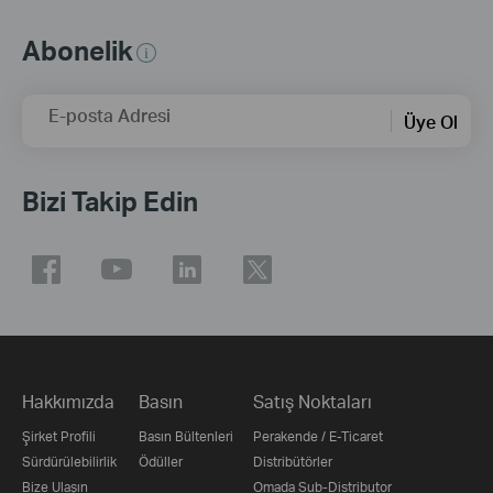
Abonelik
E-posta Adresi
Üye Ol
Bizi Takip Edin
Hakkımızda
Basın
Satış Noktaları
Şirket Profili
Basın Bültenleri
Perakende / E-Ticaret
Sürdürülebilirlik
Ödüller
Distribütörler
Bize Ulaşın
Omada Sub-Distributor