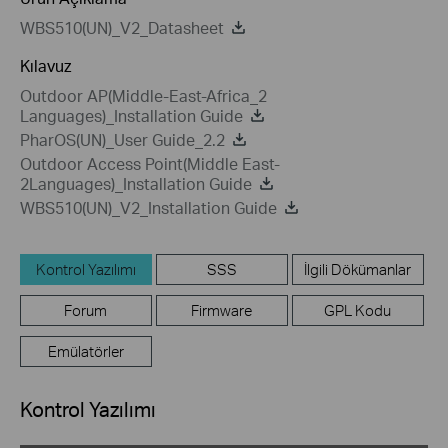
WBS510(UN)_V2_Datasheet
Kılavuz
Outdoor AP(Middle-East-Africa_2
Languages)_Installation Guide
PharOS(UN)_User Guide_2.2
Outdoor Access Point(Middle East-
2Languages)_Installation Guide
WBS510(UN)_V2_Installation Guide
Kontrol Yazılımı
SSS
İlgili Dökümanlar
Forum
Firmware
GPL Kodu
Emülatörler
Kontrol Yazılımı