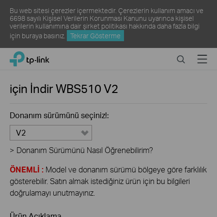
Bu web sitesi çerezler içermektedir. Çerezlerin kullanım amacı ve
6698 sayılı Kişisel Verilerin Korunması Kanunu uyarınca kişisel
verilerin kullanımına dair şirket politikası hakkında daha fazla bilgi
için
buraya
basınız.
Tekrar Gösterme
Click
Search
Menu
TP-Link, Reliably Smart
to
skip
the
için İndir
WBS510
V2
navigation
bar
Donanım sürümünü seçiniz!:
V2
>
Donanım Sürümünü Nasıl Öğrenebilirim?
ÖNEMLİ :
Model ve donanım sürümü bölgeye göre farklılık
gösterebilir. Satın almak istediğiniz ürün için bu bilgileri
doğrulamayı unutmayınız.
Ürün Açıklama