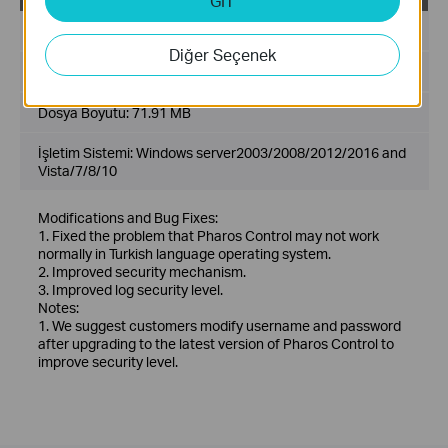
GİT
Yayın Tarihi:
2019-03-13
Diğer Seçenek
Dil:
İngilizce
Dosya Boyutu:
71.91 MB
İşletim Sistemi: Windows server2003/2008/2012/2016 and
Vista/7/8/10
Modifications and Bug Fixes:
1. Fixed the problem that Pharos Control may not work
normally in Turkish language operating system.
2. Improved security mechanism.
3. Improved log security level.
Notes:
1. We suggest customers modify username and password
after upgrading to the latest version of Pharos Control to
improve security level.