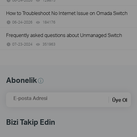
06-24-2026
129875
views
How to Troubleshoot No Internet Issue on Omada Switch
06-24-2026
184176
views
Frequently asked questions about Unmanaged Switch
07-23-2024
351963
views
Abonelik
E-posta Adresi
Üye Ol
Bizi Takip Edin