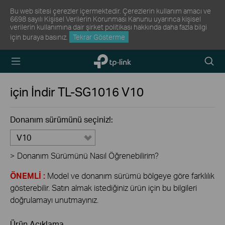
Bu web sitesi çerezler içermektedir. Çerezlerin kullanım amacı ve
6698 sayılı Kişisel Verilerin Korunması Kanunu uyarınca kişisel
verilerin kullanımına dair şirket politikası hakkında daha fazla bilgi
için
buraya
basınız.
Tekrar Gösterme
TP-Link,
Arama
Reliably
Simge
Smart
için İndir
TL-SG1016
V10
Donanım sürümünü seçiniz!:
V10
>
Donanım Sürümünü Nasıl Öğrenebilirim?
ÖNEMLİ :
Model ve donanım sürümü bölgeye göre farklılık
gösterebilir. Satın almak istediğiniz ürün için bu bilgileri
doğrulamayı unutmayınız.
Ürün Açıklama