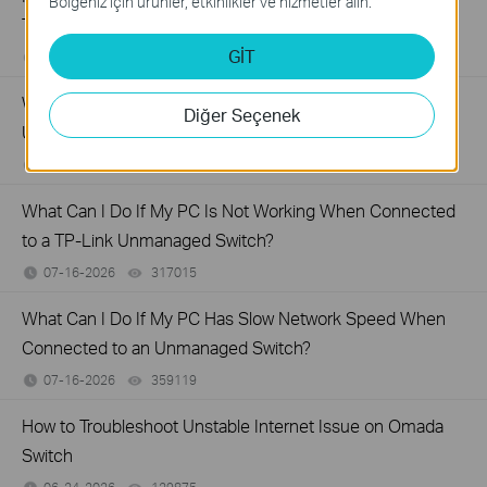
Bölgeniz için ürünler, etkinlikler ve hizmetler alın.
TP-Link Switches
GİT
07-31-2026
287587
views
Why Are the Ethernet LED Indicators Off on My TP-Link
Diğer Seçenek
Unmanaged Switch?
07-17-2026
415708
views
What Can I Do If My PC Is Not Working When Connected
to a TP-Link Unmanaged Switch?
07-16-2026
317015
views
What Can I Do If My PC Has Slow Network Speed When
Connected to an Unmanaged Switch?
07-16-2026
359119
views
How to Troubleshoot Unstable Internet Issue on Omada
Switch