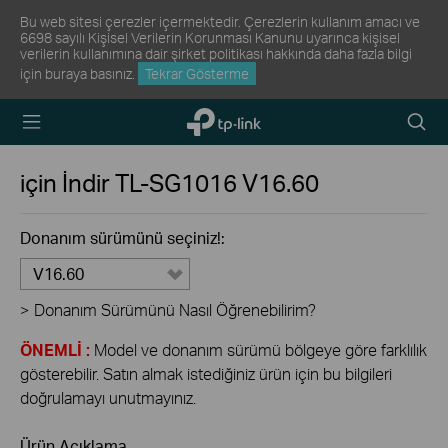
Bu web sitesi çerezler içermektedir. Çerezlerin kullanım amacı ve
6698 sayılı Kişisel Verilerin Korunması Kanunu uyarınca kişisel
verilerin kullanımına dair şirket politikası hakkında daha fazla bilgi
için
buraya
basınız.
Tekrar Gösterme
TP-Link,
Arama
Reliably
Simge
Smart
için İndir
TL-SG1016
V16.60
Donanım sürümünü seçiniz!:
V16.60
>
Donanım Sürümünü Nasıl Öğrenebilirim?
ÖNEMLİ :
Model ve donanım sürümü bölgeye göre farklılık
gösterebilir. Satın almak istediğiniz ürün için bu bilgileri
doğrulamayı unutmayınız.
Ürün Açıklama