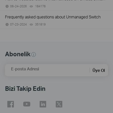
06-24-2026
184176
views
Frequently asked questions about Unmanaged Switch
07-23-2024
351819
views
Abonelik
E-posta Adresi
Üye Ol
Bizi Takip Edin