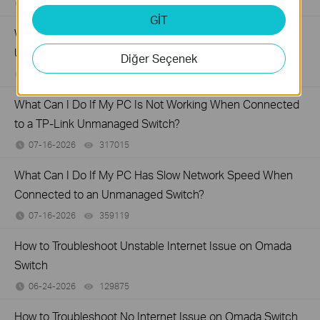
07-31-2026
287587
views
GİT
Why Are the Ethernet LED Indicators Off on My TP-Link
Unmanaged Switch?
Diğer Seçenek
07-17-2026
415708
views
What Can I Do If My PC Is Not Working When Connected
to a TP-Link Unmanaged Switch?
07-16-2026
317015
views
What Can I Do If My PC Has Slow Network Speed When
Connected to an Unmanaged Switch?
07-16-2026
359119
views
How to Troubleshoot Unstable Internet Issue on Omada
Switch
06-24-2026
129875
views
How to Troubleshoot No Internet Issue on Omada Switch