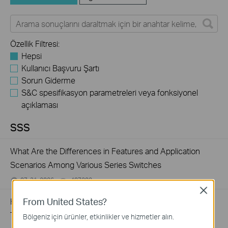
Özellik Filtresi:
Hepsi
Kullanıcı Başvuru Şartı
Sorun Giderme
S&C spesifikasyon parametreleri veya fonksiyonel
açıklaması
SSS
What Are the Differences in Features and Application
Scenarios Among Various Series Switches
07-31-2026
407202
views
Close
From United States?
How to Test the Jumbo Frame Pass-Through Feature on
TP-Link Switches
Bölgeniz için ürünler, etkinlikler ve hizmetler alın.