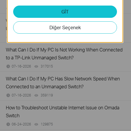
07-31-2026
287587
views
GİT
Why Are the Ethernet LED Indicators Off on My TP-Link
Diğer Seçenek
Unmanaged Switch?
07-17-2026
415708
views
What Can I Do If My PC Is Not Working When Connected
to a TP-Link Unmanaged Switch?
07-16-2026
317015
views
What Can I Do If My PC Has Slow Network Speed When
Connected to an Unmanaged Switch?
07-16-2026
359119
views
How to Troubleshoot Unstable Internet Issue on Omada
Switch
06-24-2026
129875
views