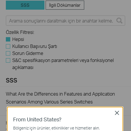
SSS
İlgili Dökümanlar
Özellik Filtresi:
Hepsi
Kullanıcı Başvuru Şartı
Sorun Giderme
S&C spesifikasyon parametreleri veya fonksiyonel
açıklaması
SSS
What Are the Differences in Features and Application
Scenarios Among Various Series Switches
07-31-2026
407202
views
Close
From United States?
How to Test the Jumbo Frame Pass-Through Feature on
Bölgeniz için ürünler, etkinlikler ve hizmetler alın.
TP-Link Switches