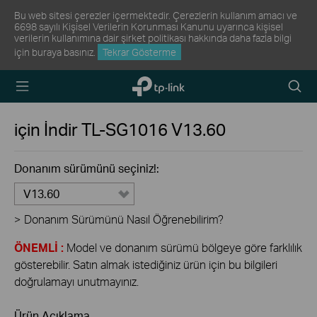
Bu web sitesi çerezler içermektedir. Çerezlerin kullanım amacı ve
6698 sayılı Kişisel Verilerin Korunması Kanunu uyarınca kişisel
verilerin kullanımına dair şirket politikası hakkında daha fazla bilgi
için
buraya
basınız.
Tekrar Gösterme
TP-Link,
Arama
Reliably
Simge
Smart
için İndir
TL-SG1016
V13.60
Donanım sürümünü seçiniz!:
V13.60
>
Donanım Sürümünü Nasıl Öğrenebilirim?
ÖNEMLİ :
Model ve donanım sürümü bölgeye göre farklılık
gösterebilir. Satın almak istediğiniz ürün için bu bilgileri
doğrulamayı unutmayınız.
Ürün Açıklama