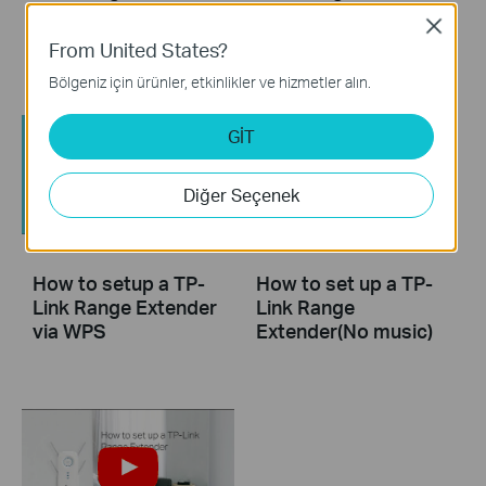
RE450 via Web
RE450 via Tether
Close
Browser
App
From United States?
Bölgeniz için ürünler, etkinlikler ve hizmetler alın.
GİT
Diğer Seçenek
How to setup a TP-
How to set up a TP-
Link Range Extender
Link Range
via WPS
Extender(No music)