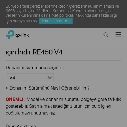
Bu web sitesi çerezler içermektedir. Çerezlerin kullanım amacı ve
6698 sayılı Kişisel Verilerin Korunması Kanunu uyarınca kişisel
verilerin kullanımına dair şirket politikası hakkında daha fazla bilgi
için
buraya
basınız.
Tekrar Gösterme
Click
Search
Menu
TP-Link, Reliably Smart
to
skip
the
için İndir
RE450
V4
navigation
bar
Donanım sürümünü seçiniz!:
V4
>
Donanım Sürümünü Nasıl Öğrenebilirim?
ÖNEMLİ :
Model ve donanım sürümü bölgeye göre farklılık
gösterebilir. Satın almak istediğiniz ürün için bu bilgileri
doğrulamayı unutmayınız.
Ürün Açıklama