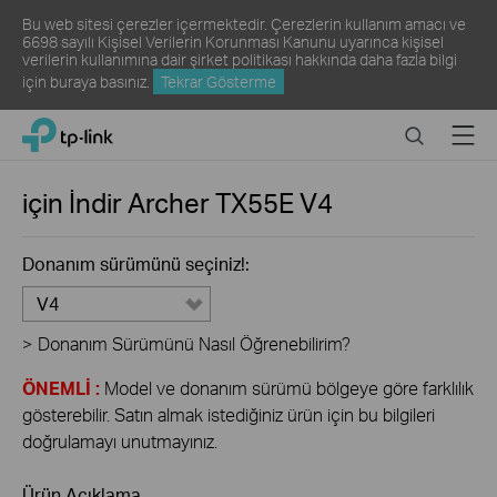
Bu web sitesi çerezler içermektedir. Çerezlerin kullanım amacı ve
6698 sayılı Kişisel Verilerin Korunması Kanunu uyarınca kişisel
verilerin kullanımına dair şirket politikası hakkında daha fazla bilgi
için
buraya
basınız.
Tekrar Gösterme
Click
Search
Menu
TP-Link, Reliably Smart
to
skip
the
için İndir
Archer TX55E
V4
navigation
bar
Donanım sürümünü seçiniz!:
V4
>
Donanım Sürümünü Nasıl Öğrenebilirim?
ÖNEMLİ :
Model ve donanım sürümü bölgeye göre farklılık
gösterebilir. Satın almak istediğiniz ürün için bu bilgileri
doğrulamayı unutmayınız.
Ürün Açıklama