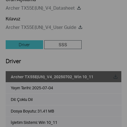
Archer TX55E(UN)_V4_Datasheet
Kılavuz
Archer TX55E(UN)_V4_User Guide
Driver
SSS
Driver
Archer TX55E(UN)_V4_20250702_Win 10_11
Yayın Tarihi:
2025-07-04
Dil:
Çoklu Dil
Dosya Boyutu:
31.41 MB
İşletim Sistemi: Win 10_11