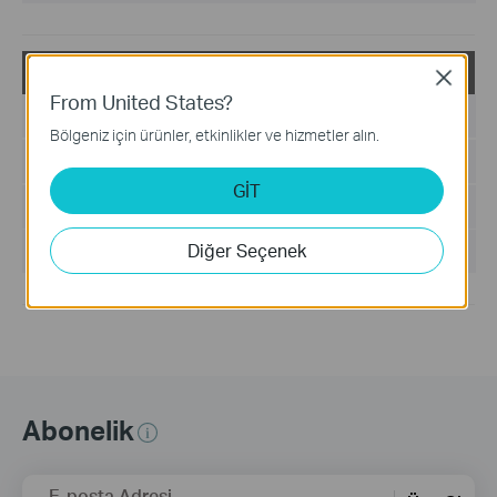
Archer TX55E_V4_00.034_240620_Win10_Win11
Close
From United States?
Yayın Tarihi:
2024-11-04
Bölgeniz için ürünler, etkinlikler ve hizmetler alın.
Dil:
Çoklu Dil
GİT
Dosya Boyutu:
36.49 MB
Diğer Seçenek
İşletim Sistemi: win10x64, win11x64
Abonelik
E-posta Adresi