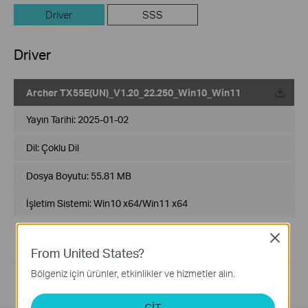
Driver
SSS
Driver
Archer TX55E(UN)_V1.20_22.250_Win10_Win11
Yayın Tarihi:
2025-01-02
Dil:
Çoklu Dil
Dosya Boyutu:
55.81 MB
İşletim Sistemi: Win10 x64/Win11 x64
1. For Windows 10/11 64 bit.
Close
2. Contains Wi-Fi Driver and Bluetooth Driver.
From United States?
Bölgeniz için ürünler, etkinlikler ve hizmetler alın.
GİT