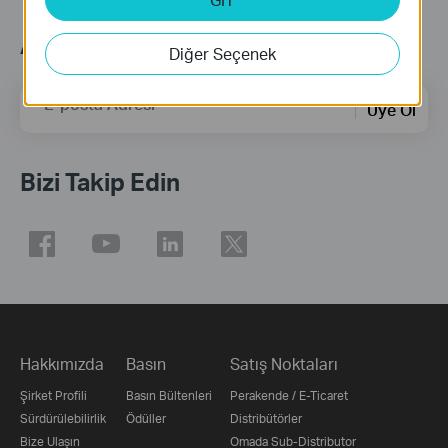
Abonelik
Diğer Seçenek
E-posta Adresi
Üye Ol
Bizi Takip Edin
Hakkımızda
Basın
Satış Noktaları
Şirket Profili
Basın Bültenleri
Perakende / E-Ticaret
Sürdürülebilirlik
Ödüller
Distribütörler
Bize Ulaşın
Omada Sub-Distributor