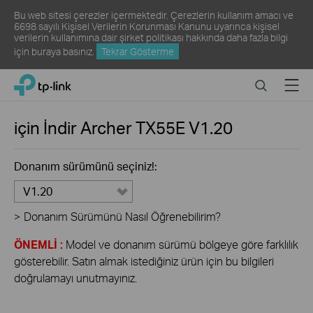
Bu web sitesi çerezler içermektedir. Çerezlerin kullanım amacı ve
6698 sayılı Kişisel Verilerin Korunması Kanunu uyarınca kişisel
verilerin kullanımına dair şirket politikası hakkında daha fazla bilgi
için
buraya
basınız.
Tekrar Gösterme
Click
Search
Menu
TP-Link, Reliably Smart
to
skip
the
için İndir
Archer TX55E
V1.20
navigation
bar
Donanım sürümünü seçiniz!:
V1.20
>
Donanım Sürümünü Nasıl Öğrenebilirim?
ÖNEMLİ :
Model ve donanım sürümü bölgeye göre farklılık
gösterebilir. Satın almak istediğiniz ürün için bu bilgileri
doğrulamayı unutmayınız.