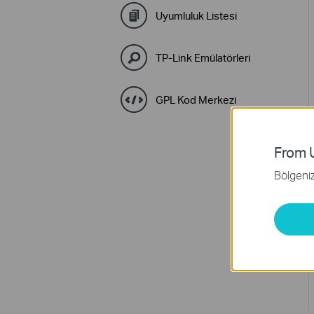
Uyumluluk Listesi
TP-Link Emülatörleri
GPL Kod Merkezi
From U
Bölgeniz 