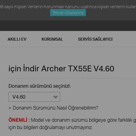
ayılı Kişisel Verilerin Korunması Kanunu uyarınca kişisel verilerin kullanım
Tekrar Gösterme
AKILLI EV
KURUMSAL
SERVIS SAĞLAYICI
için İndir
Archer TX55E
V4.60
Donanım sürümünü seçiniz!:
V4.60
>
Donanım Sürümünü Nasıl Öğrenebilirim?
ÖNEMLİ :
Model ve donanım sürümü bölgeye göre farklılık gös
için bu bilgileri doğrulamayı unutmayınız.