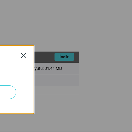
Close
İndir
Dosya Boyutu:
31.41 MB