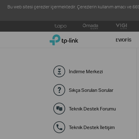
Bu web sitesi çerezler içermektedir. Çerezlerin kullanım amacı ve 6698 s
Click
to
TP-Link, Reliably Smart
skip
EV/OFIS
the
navigation
bar
İndirme Merkezi
Sıkça Sorulan Sorular
Teknik Destek Forumu
Teknik Destek İletişim