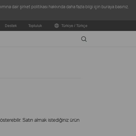
ına dair şirket politikası hakkında daha fazla bilgi için
buraya
basınız.
Destek
Topluluk
Türkiye / Türkçe
Search
terebilir. Satın almak istediğiniz ürün