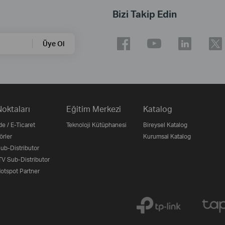
Bizi Takip Edin
Üye Ol
Noktaları
Eğitim Merkezi
Katalog
e / E-Ticaret
Teknoloji Kütüphanesi
Bireysel Katalog
örler
Kurumsal Katalog
b-Distributor
V Sub-Distributor
otspot Partner