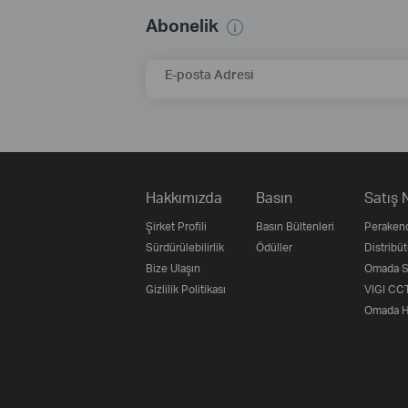
Abonelik
E-posta Adresi
Hakkımızda
Basın
Satış 
Şirket Profili
Basın Bültenleri
Perakend
Sürdürülebilirlik
Ödüller
Distribüt
Bize Ulaşın
Omada Su
Gizlilik Politikası
VIGI CCT
Omada H