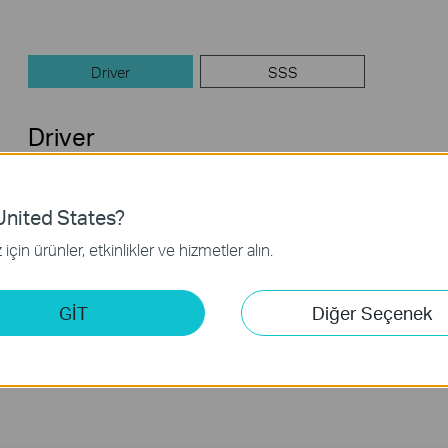
Driver
SSS
Driver
Archer TX55E(EU)_V4.6_20250702_Win 10/11
nited States?
Yayın Tarihi:
2026-06-25
Dil:
Çoklu Dil
için ürünler, etkinlikler ve hizmetler alın.
İşletim Sistemi: Win 10_11
GİT
Diğer Seçenek