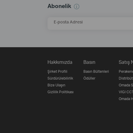
Abonelik
E-posta Adresi
Hakkımızda
Basın
Satış 
Şirket Profili
Basın Bültenleri
Perakend
Sürdürülebilirlik
Ödüller
Distribüt
Bize Ulaşın
Omada Su
Gizlilik Politikası
VIGI CCT
Omada H