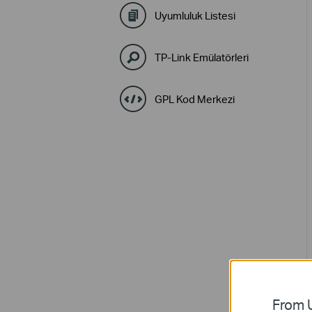
Uyumluluk Listesi
TP-Link Emülatörleri
GPL Kod Merkezi
From U