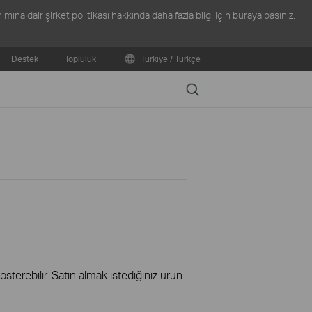
ına dair şirket politikası hakkında daha fazla bilgi için
buraya
basınız.
Destek
Topluluk
Türkiye / Türkçe
Search
terebilir. Satın almak istediğiniz ürün