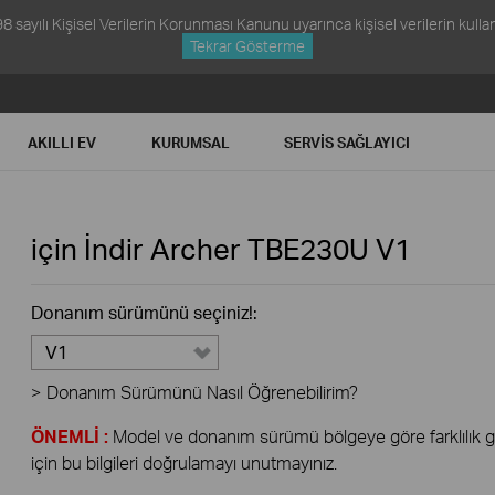
ayılı Kişisel Verilerin Korunması Kanunu uyarınca kişisel verilerin kullanım
Tekrar Gösterme
AKILLI EV
KURUMSAL
SERVIS SAĞLAYICI
için İndir
Archer TBE230U
V1
Donanım sürümünü seçiniz!:
V1
>
Donanım Sürümünü Nasıl Öğrenebilirim?
ÖNEMLİ :
Model ve donanım sürümü bölgeye göre farklılık gös
için bu bilgileri doğrulamayı unutmayınız.