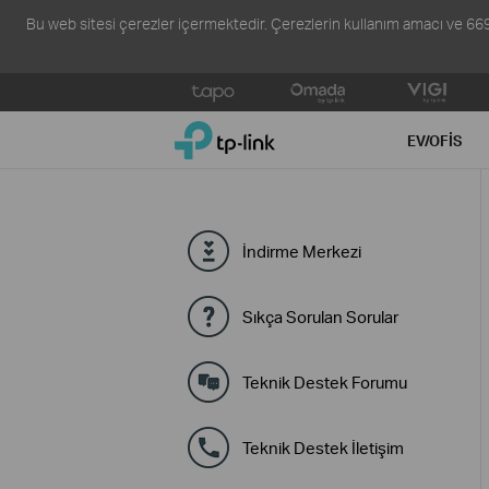
Bu web sitesi çerezler içermektedir. Çerezlerin kullanım amacı ve 6698 s
Click
to
TP-Link, Reliably Smart
skip
EV/OFIS
the
navigation
bar
İndirme Merkezi
Sıkça Sorulan Sorular
Teknik Destek Forumu
Teknik Destek İletişim