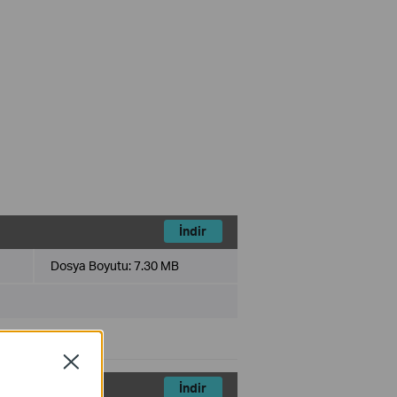
İndir
Dosya Boyutu:
7.30 MB
Close
İndir