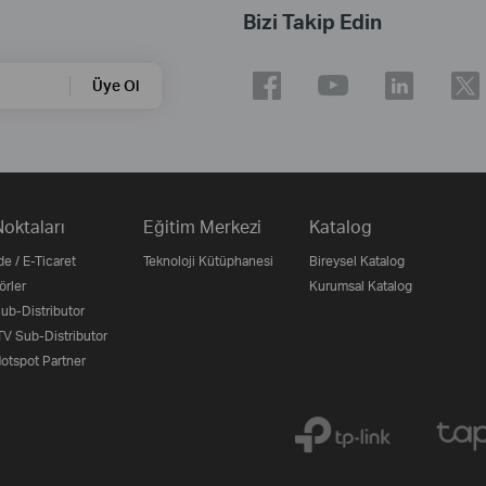
Bizi Takip Edin
Üye Ol
Noktaları
Eğitim Merkezi
Katalog
e / E-Ticaret
Teknoloji Kütüphanesi
Bireysel Katalog
örler
Kurumsal Katalog
b-Distributor
V Sub-Distributor
otspot Partner