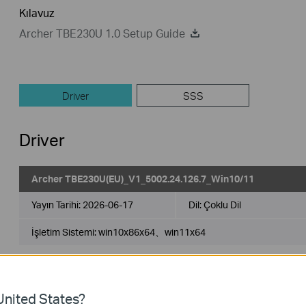
Kılavuz
Archer TBE230U 1.0 Setup Guide
Driver
SSS
Driver
Archer TBE230U(EU)_V1_5002.24.126.7_Win10/11
Yayın Tarihi:
2026-06-17
Dil:
Çoklu Dil
İşletim Sistemi: win10x86x64、win11x64
Add support for MLO on Windows 11 24H2 and later.
nited States?
Archer TBE230U(EU)_V1_5002.24.126.7_Win10_Win11