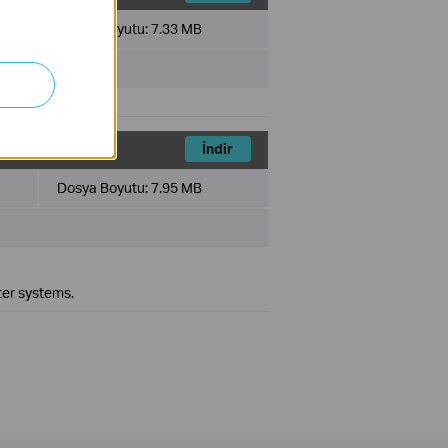
Dosya Boyutu:
7.33 MB
İndir
Dosya Boyutu:
7.95 MB
ter systems.