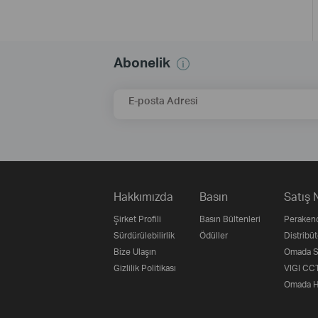
Abonelik
E-posta Adresi
Hakkımızda
Basın
Satış 
Şirket Profili
Basın Bültenleri
Perakend
Sürdürülebilirlik
Ödüller
Distribüt
Bize Ulaşın
Omada Su
Gizlilik Politikası
VIGI CCT
Omada H