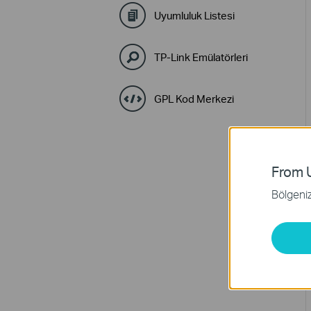
Uyumluluk Listesi
TP-Link Emülatörleri
GPL Kod Merkezi
From U
Bölgeniz 