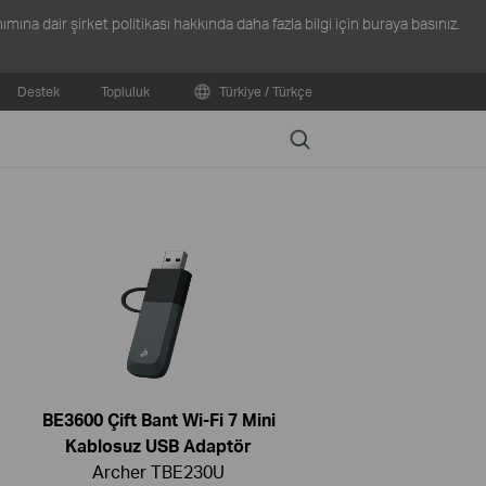
ına dair şirket politikası hakkında daha fazla bilgi için
buraya
basınız.
Destek
Topluluk
Türkiye / Türkçe
Search
BE3600 Çift Bant Wi-Fi 7 Mini
Kablosuz USB Adaptör
Archer TBE230U