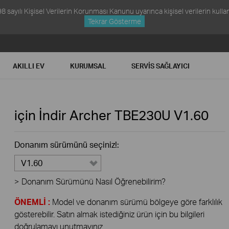
ayılı Kişisel Verilerin Korunması Kanunu uyarınca kişisel verilerin kullanım
Tekrar Gösterme
AKILLI EV
KURUMSAL
SERVIS SAĞLAYICI
için İndir
Archer TBE230U
V1.60
Donanım sürümünü seçiniz!:
V1.60
>
Donanım Sürümünü Nasıl Öğrenebilirim?
ÖNEMLİ :
Model ve donanım sürümü bölgeye göre farklılık
gösterebilir. Satın almak istediğiniz ürün için bu bilgileri
doğrulamayı unutmayınız.