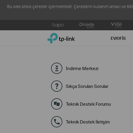
Bu web sitesi çerezler içermektedir. Çerezlerin kullanım amacı ve 6698 s
Click
to
TP-Link, Reliably Smart
skip
EV/OFIS
the
navigation
bar
İndirme Merkezi
Sıkça Sorulan Sorular
Teknik Destek Forumu
Teknik Destek İletişim