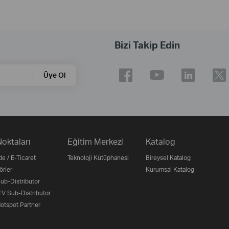
Bizi Takip Edin
Üye Ol
Noktaları
Eğitim Merkezi
Katalog
e / E-Ticaret
Teknoloji Kütüphanesi
Bireysel Katalog
örler
Kurumsal Katalog
b-Distributor
V Sub-Distributor
otspot Partner