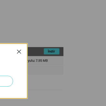
İndir
Close
Dosya Boyutu:
7.95 MB
ter systems.