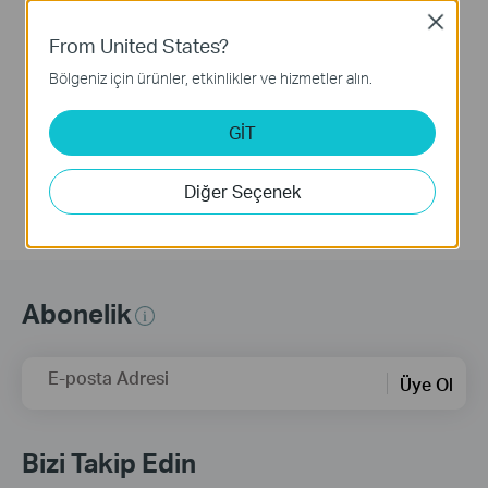
Link Wireless Router
Close
(Archer AX12, etc.)
From United States?
Bölgeniz için ürünler, etkinlikler ve hizmetler alın.
This video will show you how to configure TP-Link Wi-Fi 6 router (Archer AX12, etc.).
GİT
Daha Fazla
Diğer Seçenek
Abonelik
E-posta Adresi
Üye Ol
Bizi Takip Edin