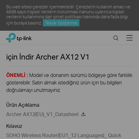
Bu web sitesi çerezler içermektedir. Çerezlerin kullanım amacı ve
6698 sayılı Kişisel Verilerin Korunması Kanunu uyarınca kişisel
verilerin kullanımına dair şirket politikası hakkında daha fazla bilgi
için
buraya
basınız.
Tekrar Gösterme
Click
Search
Menu
TP-Link, Reliably Smart
to
skip
the
için İndir
Archer AX12
V1
navigation
bar
ÖNEMLİ :
Model ve donanım sürümü bölgeye göre farklılık
gösterebilir. Satın almak istediğiniz ürün için bu bilgileri
doğrulamayı unutmayınız.
Ürün Açıklama
Archer AX12(EU)_V1_Datasheet
Kılavuz
SOHO Wireless Router(EU1_12 Languages)_ Quick