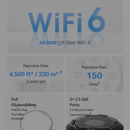
AX3000
Çift Bant WiFi 6
Kapsama Alanı
Kapsama Alanı
†
150
4,500 ft² / 230 m²
2-pack için
†
Cihaz
PoE
2× 2.5 GbE
Güçlendirilmiş
Portu
PoE/DC Güç
2.5 Gbps'ye Kadar
Kaynağını
§
İnternet Erişimi
Destekler