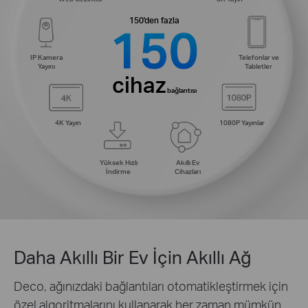
150'den fazla
150
IP Kamera
Telefonlar ve
Yayını
Tabletler
cihaz
bağlantısı
4K Yayın
1080P Yayınlar
Yüksek Hızlı
Akıllı Ev
İndirme
Cihazları
Daha Akıllı Bir Ev İçin Akıllı Ağ
Deco, ağınızdaki bağlantıları otomatikleştirmek için
özel algoritmalarını kullanarak her zaman mümkün