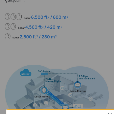
6,500 ft² / 600 m²
kadar
4,500 ft² / 420 m²
kadar
2,500 ft² / 230 m²
kadar
PoE Anahtarı
İnternet
2.5 Gbps
İnternet Erişimi
2.5 Gbps
İnternet Erişimi
Tavan Montajı
Duvar Montajı
2.5 Gbps Kablolu
Bağlantı
Masaüstü