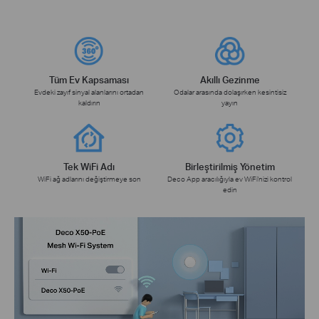
Tüm Ev Kapsaması
Akıllı Gezinme
Evdeki zayıf sinyal alanlarını ortadan
Odalar arasında dolaşırken kesintisiz
kaldırın
yayın
Tek WiFi Adı
Birleştirilmiş Yönetim
WiFi ağ adlarını değiştirmeye son
Deco App aracılığıyla ev WiFi'nizi kontrol
edin