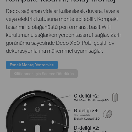
Deco, sağlanan vidalar kullanılarak duvara, tavana
veya elektrik kutusuna monte edilebilir. Kompakt
tasarımı ile olağanüstü performans, basit WiFi
kurulumunu sağlarken yerden tasarruf sağlar. Zarif
görünümü sayesinde Deco X50-PoE, çeşitli ev
dekorasyonlarına mükemmel uyum sağlar.
Esnek Montaj Yöntemleri
Kilitlenmek İçin Sadece Döndürün
C-deliği ×2:
Tekli Gang Priz Kutusu (ABD)
B-deliği ×4:
3.5" Yuvarlak
Elektrik Kutusu (ABD)
D-deliği ×2: