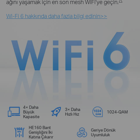
ağını yaşamak için en son mesh WiFi'ye geçin.
Wi-Fi 6 hakkında daha fazla bilgi edinin>>
4× Daha
3× Daha
Büyük
1024-QAM
Hızlı Hız
Kapasite
HE160 Bant
Geriye Dönük
Genişliğini İki
Uyumluluk
Katına Çıkarır