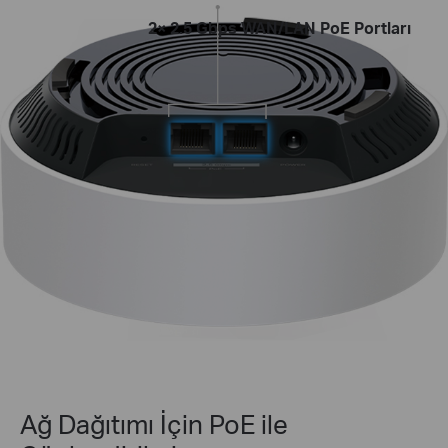
2× 2.5 Gbps WAN/LAN PoE Portları
Ağ Dağıtımı İçin PoE ile