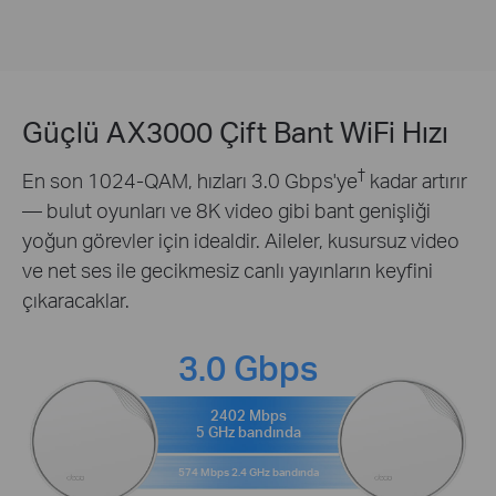
Güçlü AX3000 Çift Bant WiFi Hızı
†
En son 1024-QAM, hızları 3.0 Gbps'ye
kadar artırır
— bulut oyunları ve 8K video gibi bant genişliği
yoğun görevler için idealdir. Aileler, kusursuz video
ve net ses ile gecikmesiz canlı yayınların keyfini
çıkaracaklar.
3.0 Gbps
2402 Mbps
5 GHz bandında
574 Mbps 2.4 GHz bandında