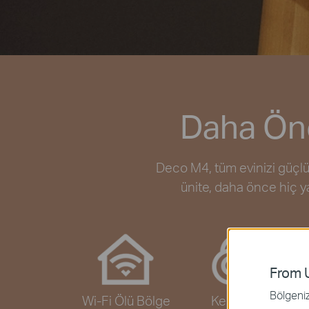
Daha Önc
Deco M4, tüm evinizi güçlü 
ünite, daha önce hiç yaş
From U
Bölgeniz 
Wi-Fi Ölü Bölge
Kesintisiz