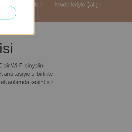
Kontrolleri
Modelleriyle Çalışır
isi
bir Wi-Fi sinyalini
ana taşıyıcısı birlikte
rçek anlamda kesintisiz