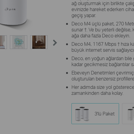
ağ oluşturmak için birlikte çal
evinizde hareket ederken cihaz
geçiş yapar.
Deco M4 üçlü paket, 270 Metre
sunar
†
. Ve bu yeterli değilse,
ağa daha fazla Deco ekleyin.
Deco M4, 1167 Mbps
†
hıza ka
büyük internet servis sağlayıcı
Deco, en yoğun ağlardan bile ge
kadar gecikmesiz bağlantılar sa
Ebeveyn Denetimleri çevrimiçi s
oluşturulan benzersiz profiller
Her adımda size yol gösterec
zamankinden daha kolay.
3'lü Paket