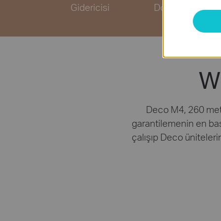
Gidericisi
Dolaşım
W
Deco M4, 260 metre
garantilemenin en basi
çalışıp Deco üniteleri