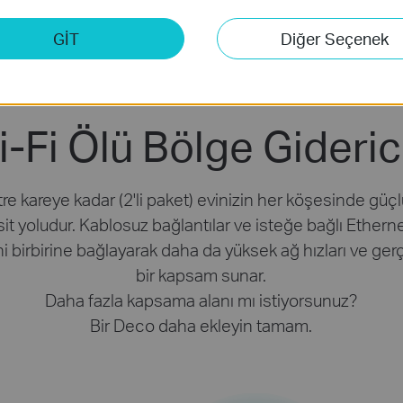
Cihaz Bağlama
Bir Arada
Kurulum
GİT
Diğer Seçenek
i-Fi Ölü Bölge Gideric
 kareye kadar (2'li paket) evinizin her köşesinde güçlü 
t yoludur. Kablosuz bağlantılar ve isteğe bağlı Ethernet 
ni birbirine bağlayarak daha da yüksek ağ hızları ve ge
bir kapsam sunar.
Daha fazla kapsama alanı mı istiyorsunuz?
Bir Deco daha ekleyin tamam.