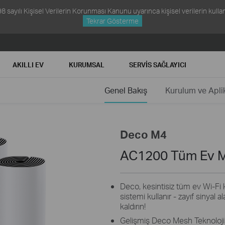
ayılı Kişisel Verilerin Korunması Kanunu uyarınca kişisel verilerin kullanım
Tekrar Gösterme
AKILLI EV
KURUMSAL
SERVIS SAĞLAYICI
Genel Bakış
Kurulum ve Apl
Deco M4
AC1200 Tüm Ev M
Deco, kesintisiz tüm ev Wi-Fi 
sistemi kullanır - zayıf sinyal a
kaldırın!
Gelişmiş Deco Mesh Teknolojisiyl