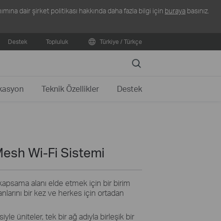
ına dair şirket politikası hakkında daha fazla bilgi için
buraya
basınız.
Destek
Topluluk
Türkiye / Türkçe
Search
ikasyon
Teknik Özellikler
Destek
esh Wi-Fi Sistemi
kapsama alanı elde etmek için bir birim
lanlarını bir kez ve herkes için ortadan
e üniteler, tek bir ağ adıyla birleşik bir