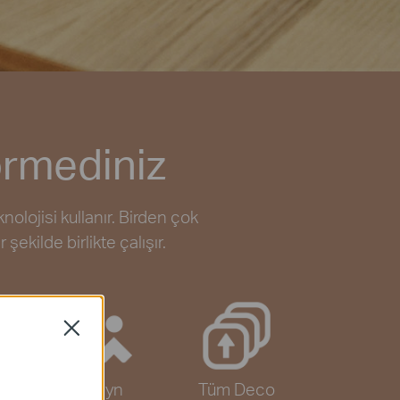
örmediniz
olojisi kullanır. Birden çok
şekilde birlikte çalışır.
Close
Ebeveyn
Tüm Deco