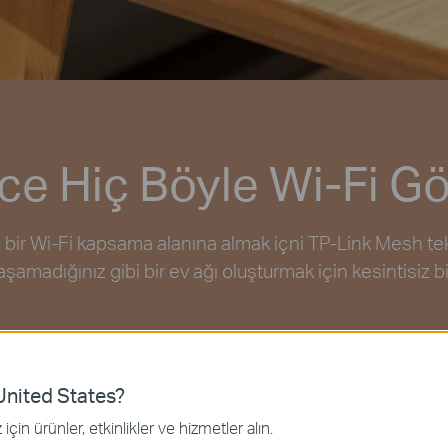
e Hiç Böyle Wi-Fi G
bir Wi-Fi kapsama alanına almak içni TP-Link Mesh tekn
amadığınız gibi bir ev ağı oluşturmak için kesintisiz bir 
nited States?
için ürünler, etkinlikler ve hizmetler alın.
100'e Kadar
İki Mod
Kolay