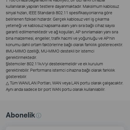
kullanılarak yapılan testlere dayanmaktadır. Maksimum kablosuz
sinyal hızları, IEEE Standardı 802.11 spesifikasyonlarına göre
belirlenen fiziksel hızlardır. Gerçek kablosuz veri iş çıkarma
yeteneği ve kablosuz kapsama alanı yanı sıra bağlı cihaz sayısı
garanti edilmemektedir ve ağ koşulları, AP sınırlamaları yanı sıra
bina malzemesi, engeller, trafik hacmi ve yoğunluğu ve AP'nin
konumu dahil ortam faktörlerine bağlı olarak farklılık gösterecektir.
‡
MU-MIMO özelliği, MU-MIMO destekli bir istemci
gerektirmektedir.
§
İstemciler 802.11k/v'yi desteklemelidir ve ek kurulum
gerektirebilir. Performans istemci cihazına bağlı olarak farklılık
gösterebilir.
△
Tüm WAN/LAN Portları, WAN veya LAN portu olarak çalışacaktır.
Aynı anda sadece bir port WAN portu olarak kullanılabilir.
Abonelik