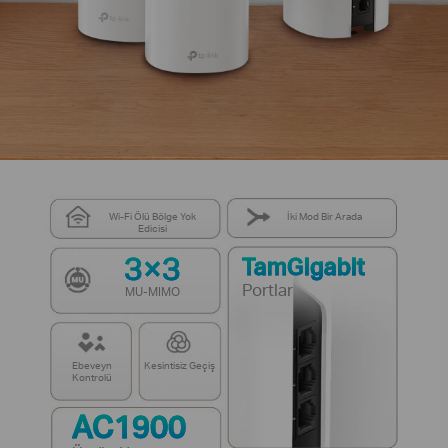
Wi-Fi Ölü Bölge Yok
İki Mod Bir Arada
Edicisi
3×3
TamGigabit
Portlar
MU-MIMO
Ebeveyn
Kesintisiz Geçiş
Kontrolü
AC1900