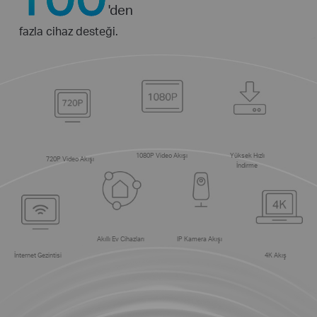
'den
fazla cihaz desteği.
1080P Video Akışı
Yüksek Hızlı
720P Video Akışı
İndirme
Akıllı Ev Cihazları
IP Kamera Akışı
İnternet Gezintisi
4K Akış