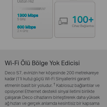
Üstün Hız
1300 Mbps
100+
5 GHz
Cihaz Bağlantısı
600 Mbps
2.4 GHz
Wi-Fi Ölü Bölge Yok Edicisi
Deco S7, evinizin her köşesinde 200 metrekareye
kadar (1'li kutu) güçlü Wi-Fi Sinyallerini garanti
†
etmenin basit bir yoludur.
Kablosuz bağlantılar ve
opsiyonel Ethernet destekli sinyal iletimi birlikte
çalışarak Deco cihazlarını birleştirerek daha yüksek
ağ hızları ve gerçek anlamda kesintisiz bir kapsama