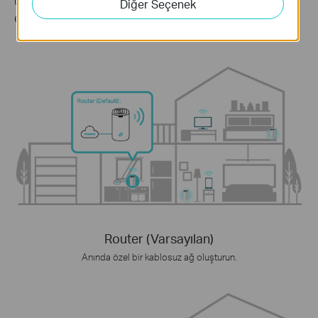
Diğer Seçenek
esnekliğin keyfini yaşayın.
Router (Varsayılan)
Anında özel bir kablosuz ağ oluşturun.