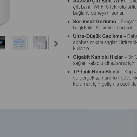
AX3000 Çift Bant Wi-Fi
– 240
çift bantlı Wi-Fi 6 teknolojisi
bağlantı deneyimi sunar.
Sorunsuz Gezinme
– Ev içind
bağlı kalın. Kesintisiz bağlantı
Ultra-Düşük Gecikme
– Daha
sohbet imkanı sağlar. Hızlı tepk
kullanın.
Gigabit Kablolu Hızlar
– 3x G
sağlar. Kablolu cihazlarınız içi
TP-Link HomeShield
– Kapsa
ve gerçek zamanlı IoT güvenliği
korumak için gelişmiş özellikler 