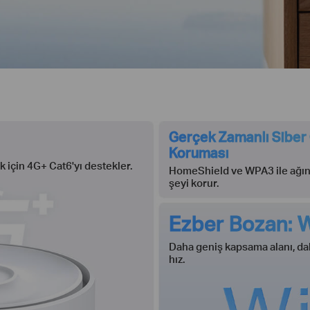
Gerçek Zamanlı Siber
Koruması
k için 4G+ Cat6'yı destekler.
HomeShield ve WPA3 ile ağını
şeyi korur.
Ezber Bozan: 
Daha geniş kapsama alanı, dah
hız.