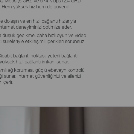
2 Mbps (5 GHz) ve 574 Mbps (2.4 GHz)
 ile. Hem yüksek hız hem de güvenilir
e dolaşın ve en hızlı bağlantı hızlarıyla
, internet deneyiminizi optimize eder.
 düşük gecikme, daha hızlı oyun ve video
i süreleriyle etkileşimli içerikleri sorunsuz
igabit bağlantı noktası, yeterli bağlantı
n yüksek hızlı bağlantı imkanı sunar.
mlı ağ koruması, güçlü ebeveyn kontrolü
 sunar. İnternet güvenliğinizi ve ailenizi
içerir.