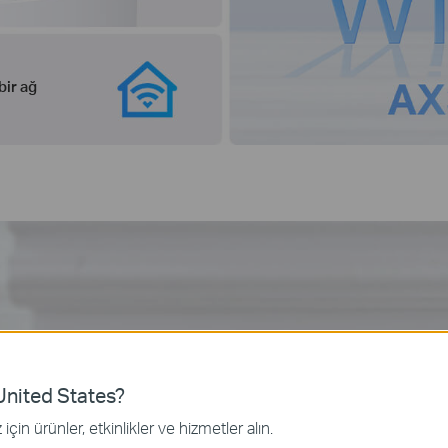
bir ağ
 Deco
nited States?
esh teknolojisi ile donanmış olan Deco
için ürünler, etkinlikler ve hizmetler alın.
-Fi deneyimiyle sorunsuz 4G internet