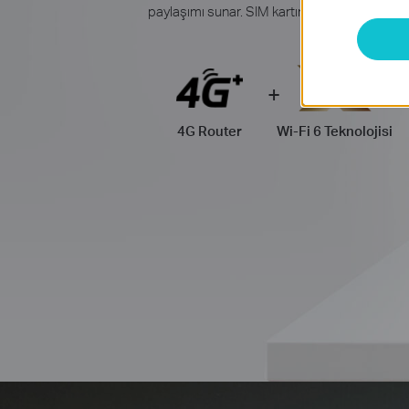
paylaşımı sunar. SIM kartınızı takın ve keyfini ç
4G Router
Wi-Fi 6 Teknolojisi