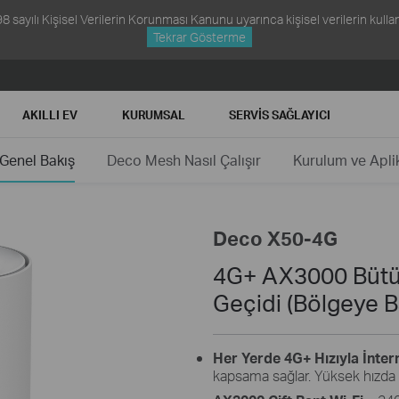
ayılı Kişisel Verilerin Korunması Kanunu uyarınca kişisel verilerin kullanım
Tekrar Gösterme
AKILLI EV
KURUMSAL
SERVIS SAĞLAYICI
Genel Bakış
Deco Mesh Nasıl Çalışır
Kurulum ve Apl
Deco X50-4G
4G+ AX3000 Bütü
Geçidi (Bölgeye B
Her Yerde 4G+ Hızıyla İnter
kapsama sağlar. Yüksek hızda i