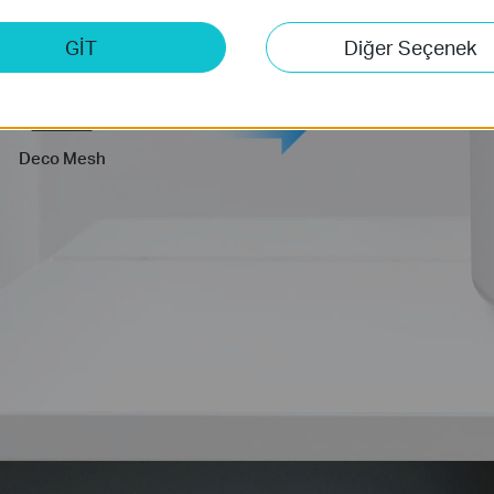
ıkarın !
GİT
Diğer Seçenek
Deco Mesh