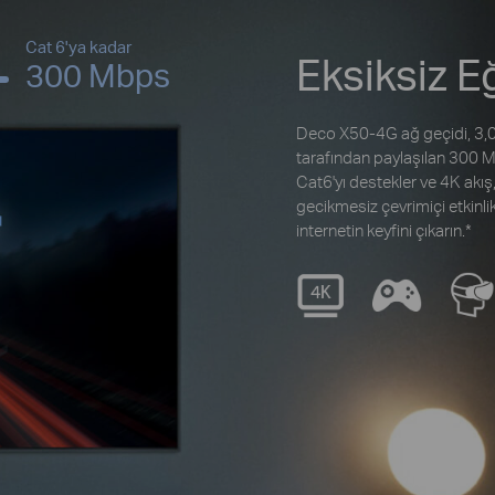
Cat 6'ya kadar
Eksiksiz E
300 Mbps
Deco X50-4G ağ geçidi, 3,0 
tarafından paylaşılan 300 Mb
Cat6'yı destekler ve 4K akış
gecikmesiz çevrimiçi etkinlikl
internetin keyfini çıkarın.*