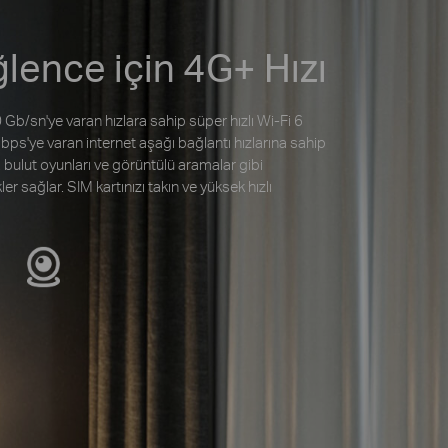
ğlence için 4G+ Hızı
Gb/sn'ye varan hızlara sahip süper hızlı Wi-Fi 6
ps'ye varan internet aşağı bağlantı hızlarına sahip
, bulut oyunları ve görüntülü aramalar gibi
er sağlar. SIM kartınızı takın ve yüksek hızlı