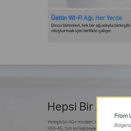
Üstün Wi-Fi Ağı, Her Yerde
Deco birimleri, tek bir ağ adıyla birleşik 
oluşturmak için birlikte çalışır.
Hepsi Bir Arada
From U
Yerleşik bir 4G+ modem, WiFi 6 ve TP-Link M
Bölgeniz 
X50-4G, tüm evi kapsayan üstün bir mesh Wi