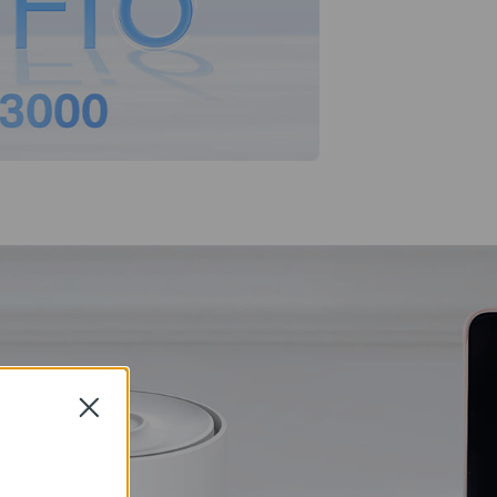
Close