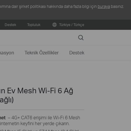
ına dair şirket politikası hakkında daha fazla bilgi için
buraya
basınız.
Destek
Topluluk
Türkiye / Türkçe
Search
ikasyon
Teknik Özellikler
Destek
n Ev Mesh Wi-Fi 6 Ağ
ağlı)
net
– 4G+ CAT6 erişimi ile Wi-Fi 6 Mesh
nternetin keyfini her yerde çıkarın.