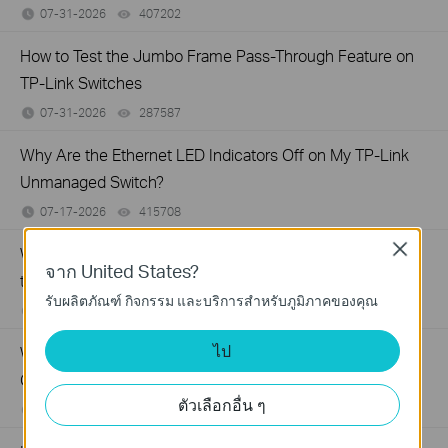
07-31-2026
407202
views
How to Test the Jumbo Frame Pass-Through Feature on
TP-Link Switches
07-31-2026
287587
views
Why Are the Ethernet LED Indicators Off on My TP-Link
Unmanaged Switch?
07-17-2026
415708
views
Close
What Can I Do If My PC Is Not Working When Connected
จาก United States?
to a TP-Link Unmanaged Switch?
รับผลิตภัณฑ์ กิจกรรม และบริการสำหรับภูมิภาคของคุณ
07-16-2026
317015
views
ไป
What Can I Do If My PC Has Slow Network Speed When
Connected to an Unmanaged Switch?
ตัวเลือกอื่น ๆ
07-16-2026
359119
views