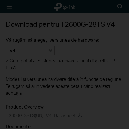
TP-Link,
Searc
Reliably
icon
Smart
Download pentru
T2600G-28TS
V4
Vă rugăm să alegeți versiunea de hardware:
V4
>
Cum pot afla versiunea hardware a unui dispozitiv TP-
Link?
Modelul și versiunea hardware diferă în funcție de regiune.
Te rugăm să ai in vedere aceste detalii când realizezi
achiziția.
Product Overview
T2600G-28TS(UN)_V4_Datasheet
Documente