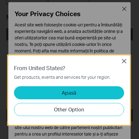
Close
Your Privacy Choices
MIBs Files
Acest site web folosește cookie-uri pentru a îmbunătăți
experiența navigării web, a analiza activitățile online și a
T2600G-28TS(UN)_v4_MIB_20190530
oferi utilizatorilor cea mai bună experiență pe site-ul
nostru. Te poți opune utilizării cookie-urilor în orice
Data publicării:
2019-09-25
moment. Poți afla mai multe informații în
politica de
confidențialitate
.
Limba:
Engleză
Close
From United States?
Cookie-uri de bază
Dimensiune Fişier:
200.33 KB
Aceste cookie-uri sunt necesare pentru funcționarea
Get products, events and services for your region.
site-ului web și nu pot fi dezactivate în sistemele tale
Sistem de Operare:
Win2000/XP/2003/Vista/7/8/8.1/10/Mac/Linux
Apasă
Cookie-uri de analiză și marketing
Cookie-urile de analiză ne permit să analizăm activitățile
tale de pe site-ul nostru web a îmbunătăți și ajusta
Other Option
funcționalitatea site-ului.
T2600G-28TS(UN)_V4_MIB_20181010
Cookie-urile de marketing pot fi setate prin intermediul
Data publicării:
2019-05-13
site-ului nostru web de către partenerii noștri publicitari
pentru a crea un profilul intereselor tale și a-ți afișeze