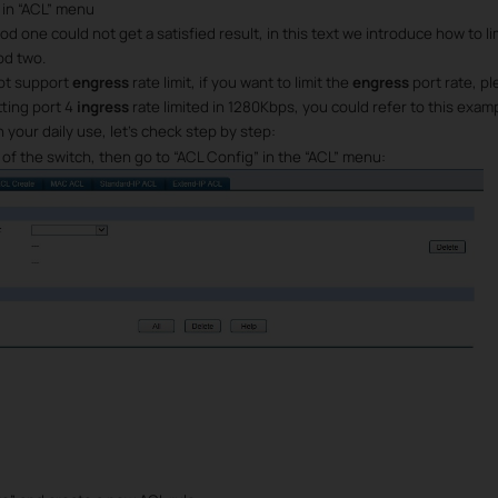
 in “ACL” menu
one could not get a satisfied result, in this text we introduce how to li
od two.
not support
engress
rate limit, if you want to limit the
engress
port rate, p
tting port 4
ingress
rate limited in 1280Kbps, you could refer to this exa
n your daily use, let’s check step by step:
f the switch, then go to “ACL Config” in the “ACL” menu: