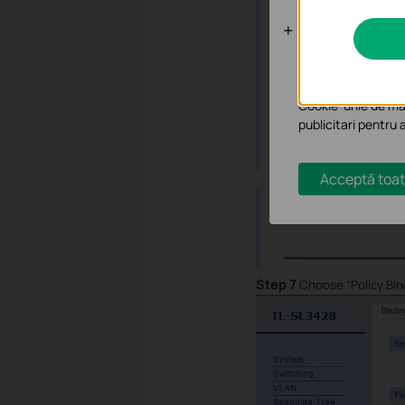
Cookie-uri d
Cookie-urile de ana
funcționalitatea si
Cookie-urile de mar
publicitari pentru 
Acceptă toat
Step 7
Choose “Policy Bin