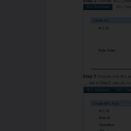
Step 2
Choose “ACL Create
Step 3
Choose one ACL pri
set in Step2, you do no