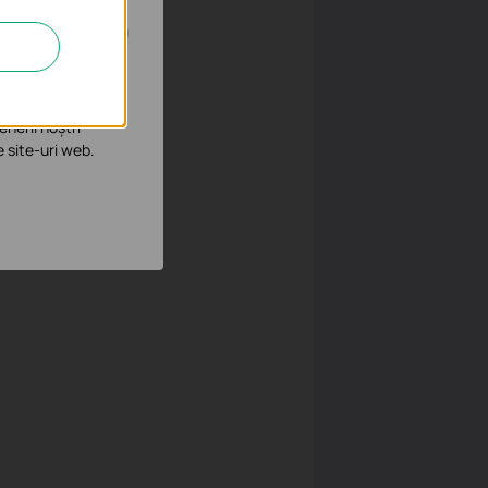
îmbunătăți și ajusta
enerii noștri
e site-uri web.