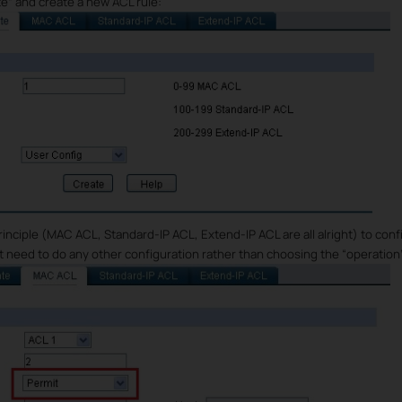
” and create a new ACL rule:
nciple (MAC ACL, Standard-IP ACL, Extend-IP ACL are all alright) to confi
t need to do any other configuration rather than choosing the “operation”