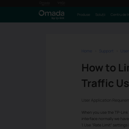
Produse
Soluții
Centru de î
Home
Support
User
How to Li
Traffic U
User Application Require
When you use the TP-Link 
interface normally we have
1.
Use “Rate Limit” settings