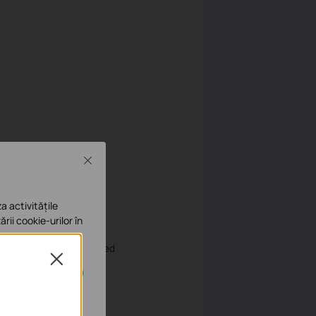
Close
a activitățile
ării cookie-urilor în
 “S-Condition”, set limited
Close
e în sistemele tale