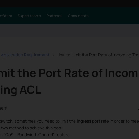
nvățare
Suport tehnic
Parteneri
Comunitate
 Application Requirement
How to Limit the Port Rate of Incoming Tra
mit the Port Rate of Incom
sing ACL
ment
switch, sometimes you need to limit the
ingress
port rate in order to me
 two method to achieve this goal:
 in “QoS---Bandwidth Control” feature