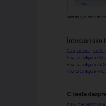
After doing all these below
Întrebări simil
Cum pot configura Prop
How to configure MAC
How to configure the Q
How to configure MAC 
Citește despr
WiFi 5, the Best Choice