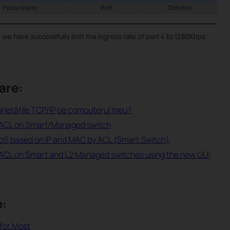
, we have successfully limit the ingress rate of port 4 to 1280Kbps.
are:
rietăţile TCP/IP pe computerul meu?
 ACL on Smart/Managed switch
oS based on IP and MAC by ACL (Smart Switch)
ACL on Smart and L2 Managed switches using the new GUI
e:
 for Most