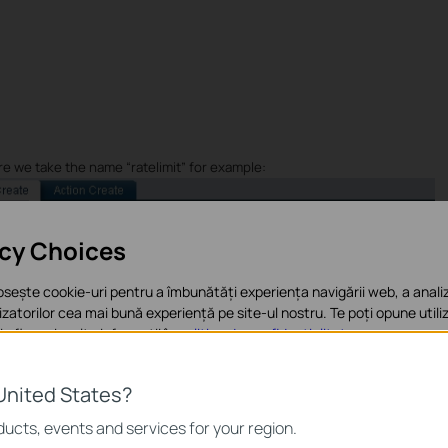
re we take the name “ratelimit” for example:
acy Choices
osește cookie-uri pentru a îmbunătăți experiența navigării web, a analiz
ilizatorilor cea mai bună experiență pe site-ul nostru. Te poți opune utiliz
 afla mai multe informații în
politica de confidențialitate
.
te” menu, we bind the policy to the ACL rule we set before, then check the
e bază
United States?
sunt necesare pentru funcționarea site-ului web și nu pot fi dezactivat
ucts, events and services for your region.