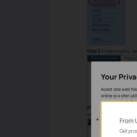
Step 5
Create a policy, he
Your Priv
Acest site web fol
online și a oferi ut
orice moment. Poți
Step 6
In the “Action Crea
rate as 1280Kbps:
Cookie-uri d
From 
Aceste cookie-uri 
Get prod