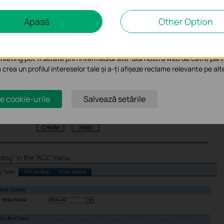
e analiză și marketing
Apasă
Other Option
liză ne permit să analizăm activitățile tale de pe site-ul nostru web a 
te-ului.
keting pot fi setate prin intermediul site-ului nostru web de către part
a crea un profilul intereselor tale și a-ți afișeze reclame relevante pe alt
e cookie-urile
Salvează setările
ding” in the “ACL” menu: