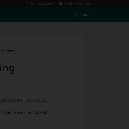
Contactează-ne
România / Română
Caută
ffic Using ACL
ing
Last updated: July 31, 2026
et your demand, on the web