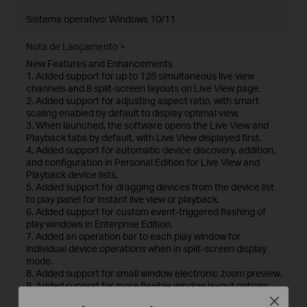
Sistema operativo: Windows 10/11
Nota de Lançamento >
New Features and Enhancements
1. Added support for up to 128 simultaneous live view
channels and 8 split-screen layouts on Live View page.
2. Added support for adjusting aspect ratio, with smart
scaling enabled by default to display optimal view.
3. When launched, the software opens the Live View and
Playback tabs by default, with Live View displayed first.
4. Added support for automatic device discovery, addition,
and configuration in Personal Edition for Live View and
Playback device lists.
5. Added support for dragging devices from the device list
to play panel for instant live view or playback.
6. Added support for custom event-triggered flashing of
play windows in Enterprise Edition.
7. Added an operation bar to each play window for
individual device operations when in split-screen display
mode.
8. Added support for small window electronic zoom preview.
9. Added support for more flexible window layout options.
For more information about this software, please go to the
Close