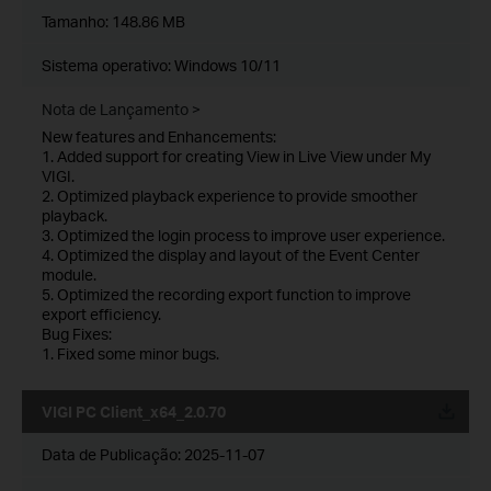
Tamanho:
148.86 MB
Sistema operativo: Windows 10/11
Nota de Lançamento >
New features and Enhancements:
1. Added support for creating View in Live View under My
VIGI.
2. Optimized playback experience to provide smoother
playback.
3. Optimized the login process to improve user experience.
4. Optimized the display and layout of the Event Center
module.
5. Optimized the recording export function to improve
export efficiency.
Bug Fixes:
1. Fixed some minor bugs.
VIGI PC Client_x64_2.0.70
Data de Publicação:
2025-11-07