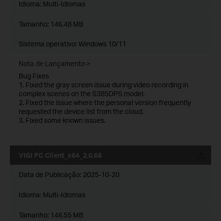
Idioma:
Multi-Idiomas
Tamanho:
146.48 MB
Sistema operativo: Windows 10/11
Nota de Lançamento >
Bug Fixes
1. Fixed the gray screen issue during video recording in
complex scenes on the S385DPS model.
2. Fixed the issue where the personal version frequently
requested the device list from the cloud.
3. Fixed some known issues.
VIGI PC Client_x64_2.0.68
Data de Publicação:
2025-10-20
Idioma:
Multi-Idiomas
Tamanho:
146.55 MB