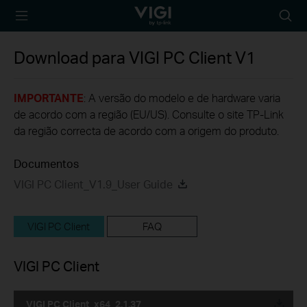
TP-Link, Reliably
Searc
Smart
icon
Download para
VIGI PC Client
V1
IMPORTANTE
: A versão do modelo e de hardware varia
de acordo com a região (EU/US). Consulte o site TP-Link
da região correcta de acordo com a origem do produto.
Documentos
VIGI PC Client_V1.9_User Guide
VIGI PC Client
FAQ
VIGI PC Client
VIGI PC Client_x64_2.1.37