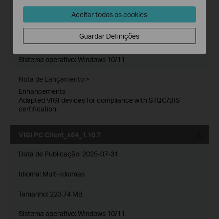
Aceitar todos os cookies
Idioma:
Multi-Idiomas
Guardar Definições
Tamanho:
223.80 MB
Sistema operativo: Windows 10/11
Nota de Lançamento >
Enhancements
Adapted VIGI devices for compliance with STQC/BIS
certification.
VIGI PC Client_x64_1.10.7
Data de Publicação:
2025-07-31
Idioma:
Multi-Idiomas
Tamanho:
223.74 MB
Sistema operativo: Windows 10/11