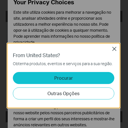
Your Privacy Choices
support page on the official website.
Este site utiliza cookies para melhorar a navegação no
VIGI PC Client_x64_1.10.13
site, analisar atividades online e proporcionar aos
utilizadores a melhor experiência no nosso site. Pode
Data de Publicação:
2025-09-19
opor-se à utilização de cookies a qualquer momento.
Pode aprender mais informações no nosso
política de
Idioma:
Multi-Idiomas
privacidade
.
Close
Tamanho:
223.72 MB
Cookies Básicos
From United States?
Os cookies são necessários para o funcionamento do
Sistema operativo: Windows 10/11
Obtenha produtos, eventos e serviços para a sua região.
website e não podem ser desativados nos seus
sistemas.
Nota de Lançamento >
Procurar
Cookies de Análise e Marketing
Enhancements
1. Adapted VIGI devices for compliance with STQC/BIS
Os cookies de analise permite-nos analisar as suas
certification.
Outras Opções
atividades no nosso website para melhorar e ajustar a
Bug Fixes
funcionalidade do nosso website.
1. Fixed some bugs.
O cookies de marketing podem ser definidos através do
nosso website pelos nossos parceiros publicitários de
VIGI PC Client_x64_1.10.12
forma a criar um perfil dos seus interesses e mostrar-lhe
anúncios relevantes em outros websites.
Data de Publicação:
2025-09-10