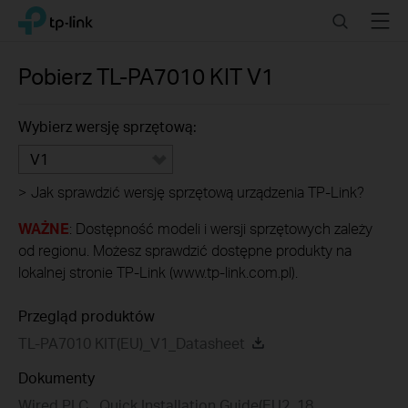
Click
Search
Menu
TP-Link, Reliably Smart
to
skip
the
Pobierz
TL-PA7010 KIT
V1
navigation
bar
Wybierz wersję sprzętową:
V1
>
Jak sprawdzić wersję sprzętową urządzenia TP-Link?
WAŻNE
: Dostępność modeli i wersji sprzętowych zależy
od regionu. Możesz sprawdzić dostępne produkty na
lokalnej stronie TP-Link (www.tp-link.com.pl).
Przegląd produktów
TL-PA7010 KIT(EU)_V1_Datasheet
Dokumenty
Wired PLC_ Quick Installation Guide(EU2_18