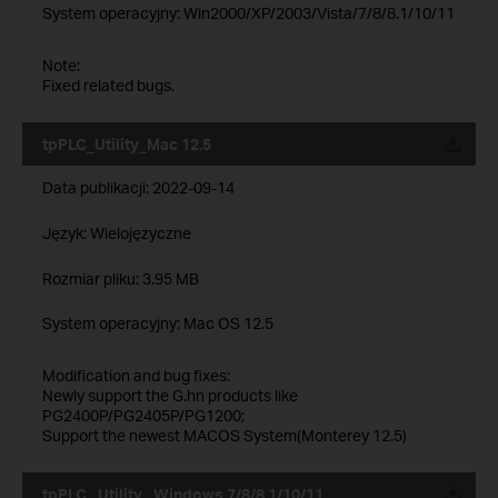
System operacyjny: Win2000/XP/2003/Vista/7/8/8.1/10/11
Note:
Fixed related bugs.
tpPLC_Utility_Mac 12.5
Data publikacji:
2022-09-14
Język:
Wielojęzyczne
Rozmiar pliku:
3.95 MB
System operacyjny: Mac OS 12.5
Modification and bug fixes:
Newly support the G.hn products like
PG2400P/PG2405P/PG1200;
Support the newest MACOS System(Monterey 12.5)
tpPLC_ Utility _Windows 7/8/8.1/10/11