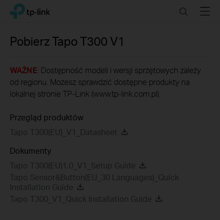
Click
Search
Menu
TP-Link, Reliably Smart
to
skip
the
Pobierz
Tapo T300
V1
navigation
bar
WAŻNE
: Dostępność modeli i wersji sprzętowych zależy
od regionu. Możesz sprawdzić dostępne produkty na
lokalnej stronie TP-Link (www.tp-link.com.pl).
Przegląd produktów
Tapo T300(EU)_V1_Datasheet
Dokumenty
Tapo T300(EU)1.0_V1_Setup Guide
Tapo Sensor&Button(EU_30 Languages)_Quick
Installation Guide
Tapo T300_V1_Quick Installation Guide