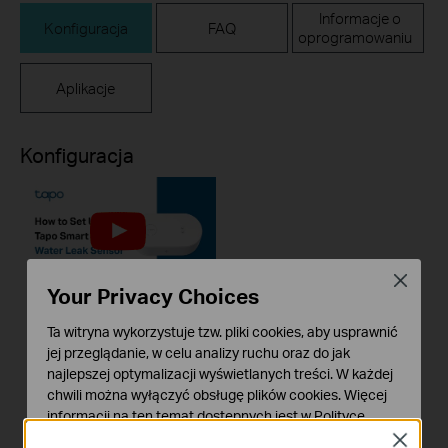
Informacje o
Konfiguracja
FAQ
oprogramowaniu
Aplikacje
Konfiguracja
Close
Your Privacy Choices
How to Set Up Your
Ta witryna wykorzystuje tzw. pliki cookies, aby usprawnić
Tapo Smart Water
jej przeglądanie, w celu analizy ruchu oraz do jak
Leak Sensor: Tapo
najlepszej optymalizacji wyświetlanych treści. W każdej
chwili można wyłączyć obsługę plików cookies. Więcej
T300
informacji na ten temat dostępnych jest w
Polityce
prywatności
Close