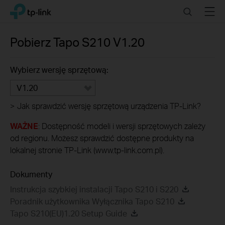
Click
Search
Menu
TP-Link, Reliably Smart
to
skip
the
Pobierz
Tapo S210
V1.20
navigation
bar
Wybierz wersję sprzętową:
V1.20
>
Jak sprawdzić wersję sprzętową urządzenia TP-Link?
WAŻNE
: Dostępność modeli i wersji sprzętowych zależy
od regionu. Możesz sprawdzić dostępne produkty na
lokalnej stronie TP-Link (www.tp-link.com.pl).
Dokumenty
Instrukcja szybkiej instalacji Tapo S210 i S220
Poradnik użytkownika Wyłącznika Tapo S210
Tapo S210(EU)1.20 Setup Guide