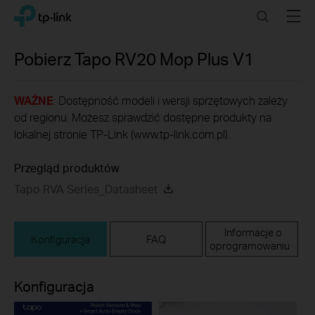
Click
Search
Menu
TP-Link, Reliably Smart
to
skip
the
Pobierz
Tapo RV20 Mop Plus
V1
navigation
bar
WAŻNE
: Dostępność modeli i wersji sprzętowych zależy
od regionu. Możesz sprawdzić dostępne produkty na
lokalnej stronie TP-Link (www.tp-link.com.pl).
Przegląd produktów
Tapo RVA Series_Datasheet
Informacje o
Konfiguracja
FAQ
oprogramowaniu
Konfiguracja