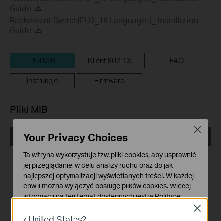
Guide
Rackmount Switch(EU2_16 Languages)_ Installation
Guide
Pliki MIB
Klient 802.1X
FAQ
Instrukcje
Firmware
Pliki MIB
Close
Your Privacy Choices
T3700G-28TQ(UN)_V2_MIB_161012
Ta witryna wykorzystuje tzw. pliki cookies, aby usprawnić
Data publikacji:
2016-10-12
jej przeglądanie, w celu analizy ruchu oraz do jak
najlepszej optymalizacji wyświetlanych treści. W każdej
Język:
Angielski
chwili można wyłączyć obsługę plików cookies. Więcej
Rozmiar pliku:
120.14 KB
informacji na ten temat dostępnych jest w
Polityce
prywatności
Close
System operacyjny:
z United States?