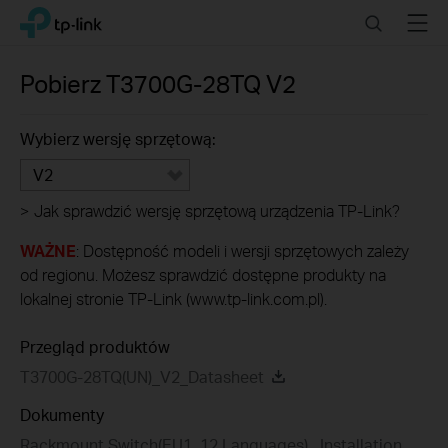
Click
Search
Menu
TP-Link, Reliably Smart
to
skip
the
Pobierz
T3700G-28TQ
V2
navigation
bar
Wybierz wersję sprzętową:
V2
>
Jak sprawdzić wersję sprzętową urządzenia TP-Link?
WAŻNE
: Dostępność modeli i wersji sprzętowych zależy
od regionu. Możesz sprawdzić dostępne produkty na
lokalnej stronie TP-Link (www.tp-link.com.pl).
Przegląd produktów
T3700G-28TQ(UN)_V2_Datasheet
Dokumenty
Rackmount Switch(EU1_12 Languages)_ Installation