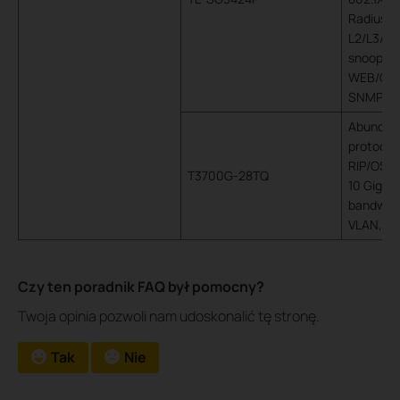
Radius.
L2/L3/L4
snooping
WEB/CLI
SNMP, R
Abundant
protocols
RIP/OSP
T3700G-28TQ
10 Gigabi
bandwidt
VLAN, LA
Czy ten poradnik FAQ był pomocny?
Twoja opinia pozwoli nam udoskonalić tę stronę.
Tak
Nie