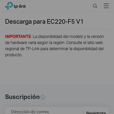
Close
Click
Search
Menu
TP-Link, Reliably Smart
to
skip
the
Descarga para
EC220-F5
V1
navigation
bar
IMPORTANTE
: La disponibilidad del modelo y la versión
de hardware varía según la región. Consulte el sitio web
regional de TP-Link para determinar la disponibilidad del
producto.
Suscripción
Dirección de correo
Regístrate