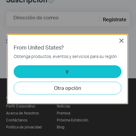
Dirección de correo
Regístrate
Síguenos
Close
From United States?
Obtenga productos, eventos y servicios para su región.
Ir
Otra opción
Acerca de Nosotros
Comunicado de Prensa
Perfil Corporativo
Noticias
Acerca de Nosotros
Premios
Contáctanos
Próxima Exhibición
Politica de privacidad
Blog