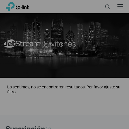
Close
Click
Search
Menu
TP-Link, Reliably Smart
to
skip
the
navigation
bar
Lo sentimos, no se encontraron resultados. Por favor ajuste su
filtro.
Suscripción