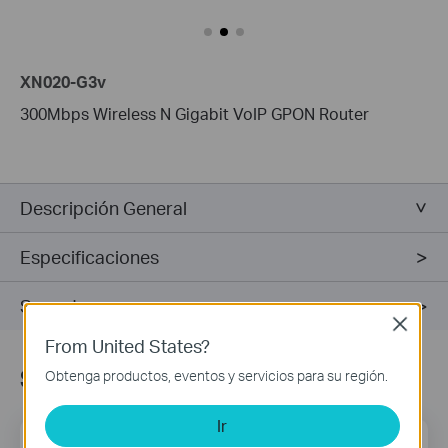
XN020-G3v
300Mbps Wireless N Gigabit VoIP GPON Router
Descripción General
Especificaciones
Soporte
Close
From United States?
Suscripción
Obtenga productos, eventos y servicios para su región.
Ir
Dirección de correo
Regístrate