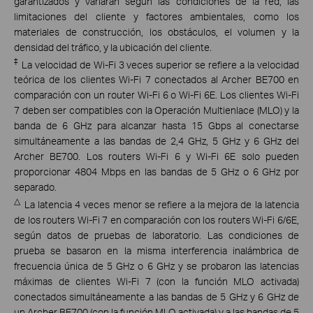
garantizados y variarán según las condiciones de la red, las
limitaciones del cliente y factores ambientales, como los
materiales de construcción, los obstáculos, el volumen y la
densidad del tráfico, y la ubicación del cliente.
‡
La velocidad de Wi-Fi 3 veces superior se refiere a la velocidad
teórica de los clientes Wi-Fi 7 conectados al Archer BE700 en
comparación con un router Wi-Fi 6 o Wi-Fi 6E. Los clientes Wi-Fi
7 deben ser compatibles con la Operación Multienlace (MLO) y la
banda de 6 GHz para alcanzar hasta 15 Gbps al conectarse
simultáneamente a las bandas de 2,4 GHz, 5 GHz y 6 GHz del
Archer BE700. Los routers Wi-Fi 6 y Wi-Fi 6E solo pueden
proporcionar 4804 Mbps en las bandas de 5 GHz o 6 GHz por
separado.
△
La latencia 4 veces menor se refiere a la mejora de la latencia
de los routers Wi-Fi 7 en comparación con los routers Wi-Fi 6/6E,
según datos de pruebas de laboratorio. Las condiciones de
prueba se basaron en la misma interferencia inalámbrica de
frecuencia única de 5 GHz o 6 GHz y se probaron las latencias
máximas de clientes Wi-Fi 7 (con la función MLO activada)
conectados simultáneamente a las bandas de 5 GHz y 6 GHz de
un Archer BE700 (con la función MLO activada) y a las bandas de 5