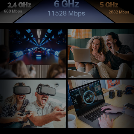
6 GHz
2,4 GHz
5 GHz
688 Mbps
11528 Mbps
2882 Mbps