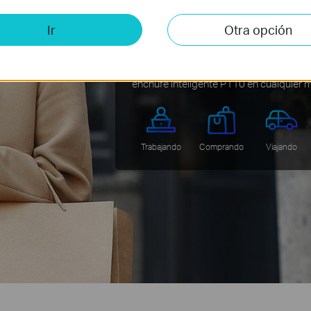
Control intelige
Ir
Otra opción
móvil
Controla desde la App Tapo todos los d
enchufe inteligente P110 en cualquier 
Trabajando
Comprando
Viajando