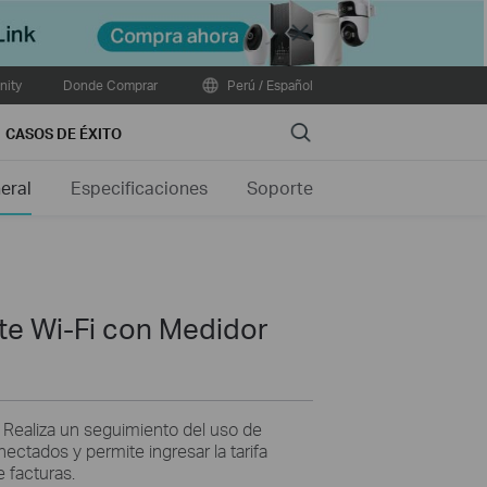
Close
ity
Donde Comprar
Perú / Español
Search
CASOS DE ÉXITO
eral
Especificaciones
Soporte
nte Wi-Fi con Medidor
Realiza un seguimiento del uso de
nectados y permite ingresar la tarifa
 facturas.