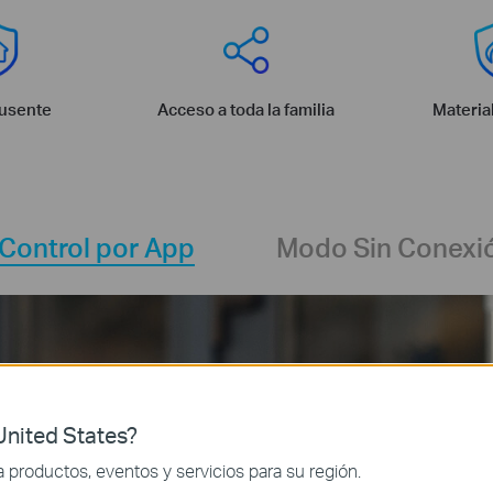
usente
Acceso a toda la familia
Materia
Control por App
Modo Sin Conexi
nited States?
productos, eventos y servicios para su región.