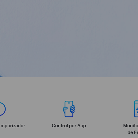
emporizador
Control por App
Monito
de E