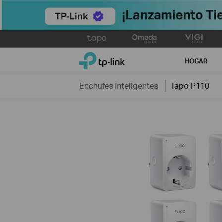
Click
to
TP-Link, Reliably Smart
skip
HOGAR
the
navigation
Enchufes inteligentes
Tapo P110
bar