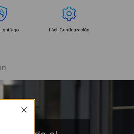
l Ignífugo
Fácil Configuración
ón
Close