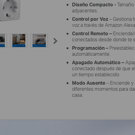
Diseño Compacto
-
Tamaño m
adyacentes.
Control por Voz
– Gestiona 
voz a través de Amazon Alexa
Control Remoto –
Enciende/a
conectados desde donde te en
Programación –
Preestablece
automáticamente.
Apagado Automático –
Apag
conectado después de que el 
un tiempo establecido.
Modo Ausente
– Enciende y 
diferentes momentos para dar 
casa.