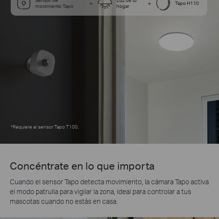
Sensor de
Luz de tu
+
+
Tapo H110
movimiento Tapo
hogar
*
Requiere el sensor Tapo T100.
Concéntrate en lo que importa
Cuando el sensor Tapo detecta movimiento, la cámara Tapo activa
el modo patrulla para vigilar la zona, ideal para controlar a tus
mascotas cuando no estás en casa.