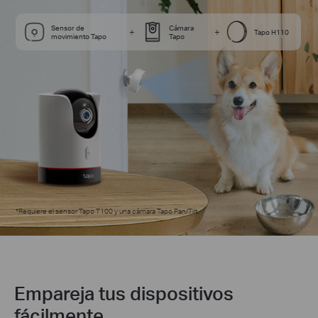
Sensor de
Cámara
+
+
Tapo H110
movimiento Tapo
Tapo
*
Requiere el sensor Tapo T100 y una cámara Tapo Pan/Tilt.
Empareja tus dispositivos
fácilmente