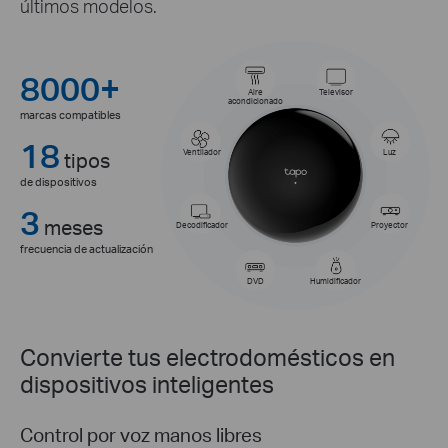
últimos modelos.
8000+
Aire
Televisor
acondicionado
marcas compatibles
18
tipos
Ventilador
Luz
de dispositivos
3
meses
Decodificador
Proyector
frecuencia de actualización
DVD
Humidificador
Convierte tus electrodomésticos en
dispositivos inteligentes
Control por voz manos libres