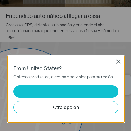
Encendido automático al llegar a casa
Gracias al GPS, detecta tu ubicación y enciende el aire
acondicionado para que encuentres la casa fresca y cómoda al
llegar.
Close
From United States?
Obtenga productos, eventos y servicios para su región.
Tapo H110
El aire acondicionado del salón está
encendido.
Ir
Otra opción