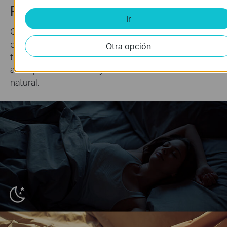
Programa Rutinas
Ir
Con al App Tapo puedes programar cuándo se
enciende o apaga la tira LED así como el brillo, el
Otra opción
tono y los efectos. Imagina una luz que te
acompaña al costarte y levantarte de una forma
natural.