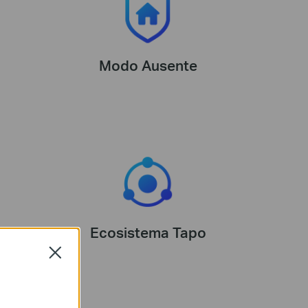
Modo Ausente
co
Ecosistema Tapo
Close