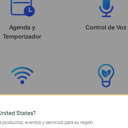
Agenda y
Control de Voz
Temporizador
Sin Necesidad
Ahorro Energéti
de Hub
nited States?
productos, eventos y servicios para su región.