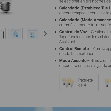
seleccionar en tus noches de
Calendario (Establece Tus 
encender/apagar con el brill
Calendario (Modo Amanecer
automáticamente tu luz según
Control de Voz
– Gestiona t
Tapo funciona con los asiste
Assistant
Control Remoto
– Abre la ap
desde tu smartphone
Modo Ausente
–
Simula de m
encuentra en casa alejando as
Paquete
de 4