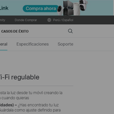
Close
ity
Donde Comprar
Perú / Español
Search
CASOS DE ÉXITO
eral
Especificaciones
Soporte
-Fi regulable
sta la luz desde tu móvil creando la
a cuando quieras
idades
)
–
¿Has encontrado tu luz
 Guárdala como ajuste definido para