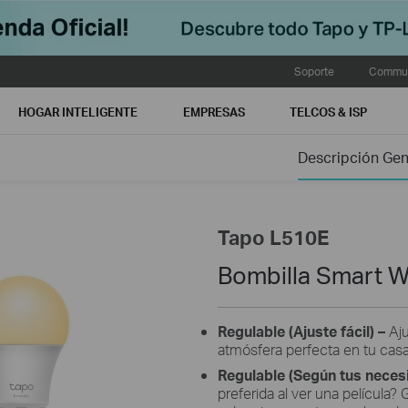
Soporte
Commun
HOGAR INTELIGENTE
EMPRESAS
TELCOS & ISP
Descripción Gen
Tapo L510E
Bombilla Smart Wi
Regulable (Ajuste fácil)
–
Aju
atmósfera perfecta en tu cas
Regulable (
Según tus neces
preferida al ver una película?