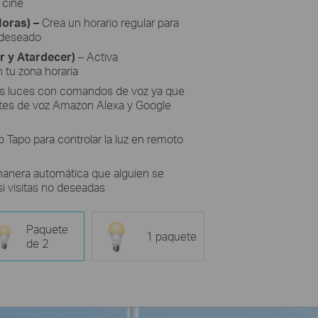
 cine
Horas)
–
C
rea un horario regular para
o deseado
 y Atardecer)
– Activa
 tu zona horaria
us luces con comandos de voz ya que
ntes de voz Amazon Alexa y Google
p Tapo para controlar la luz en remoto
anera automática que alguien se
i visitas no deseadas
Paquete
1 paquete
de 2