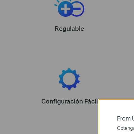
Regulable
Configuración Fácil
From U
Obtenga 