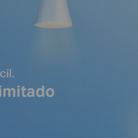
il.
limitado