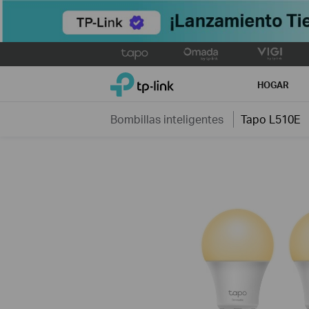
Click
to
TP-Link, Reliably Smart
skip
HOGAR
the
navigation
Bombillas inteligentes
Tapo L510E
bar