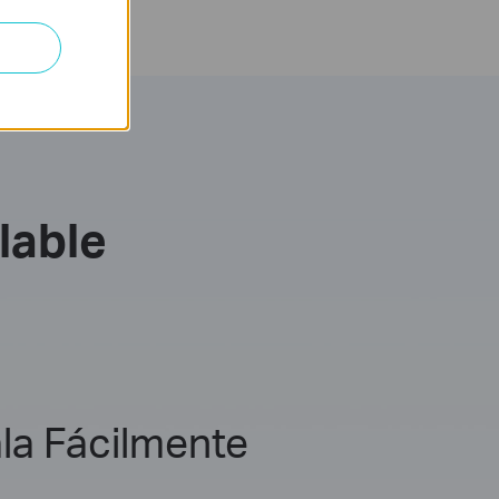
lable
la Fácilmente