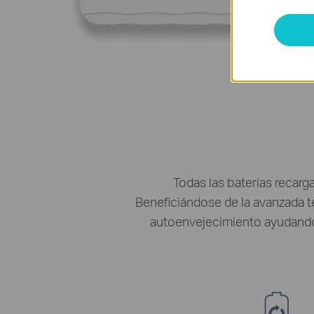
Todas las baterías recarg
Beneficiándose de la avanzada te
autoenvejecimiento ayudando 