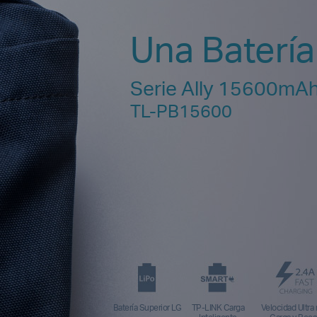
Una Batería
Serie Ally 15600mA
TL-PB15600
Batería Superior LG
TP-LINK Carga
Velocidad Ultra 