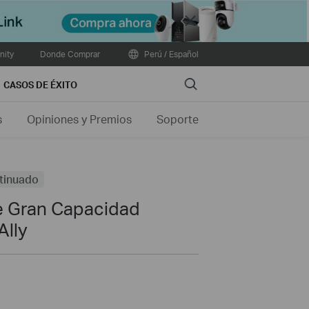
Close
ity
Donde Comprar
Perú / Español
Search
CASOS DE ÉXITO
s
Opiniones y Premios
Soporte
tinuado
de Gran Capacidad
Ally