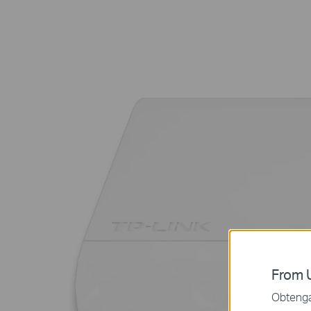
From U
Obtenga 