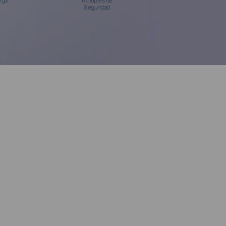
rga
múltiples de
Seguridad