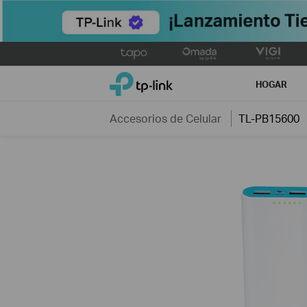
Click
to
TP-Link, Reliably Smart
skip
HOGAR
the
navigation
Accesorios de Celular
TL-PB15600
bar