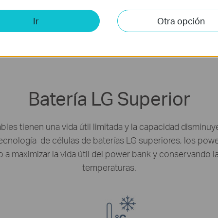
Ir
Otra opción
Batería LG Superior
ables tienen una vida útil limitada y la capacidad disminu
cnología de células de baterías LG superiores, los power
a maximizar la vida útil del power bank y conservando la
temperaturas.