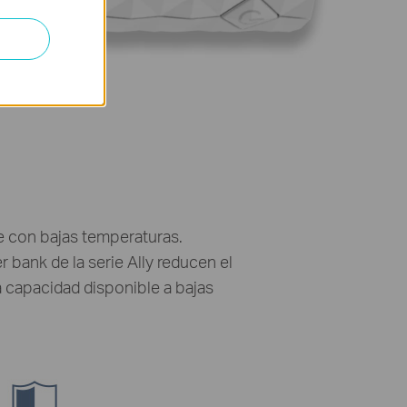
ye con bajas temperaturas.
 bank de la serie Ally reducen el
 capacidad disponible a bajas