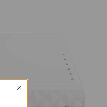
Close