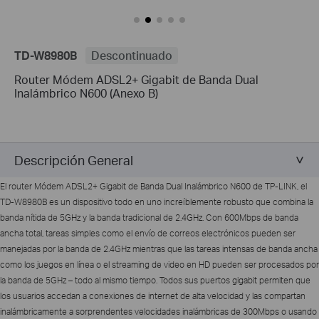
TD-W8980B
Descontinuado
Router Módem ADSL2+ Gigabit de Banda Dual
Inalámbrico N600 (Anexo B)
Descripción General
El router Módem ADSL2+ Gigabit de Banda Dual Inalámbrico N600 de TP-LINK, el
TD-W8980B es un dispositivo todo en uno increíblemente robusto que combina la
banda nítida de 5GHz y la banda tradicional de 2.4GHz. Con 600Mbps de banda
ancha total, tareas simples como el envío de correos electrónicos pueden ser
manejadas por la banda de 2.4GHz mientras que las tareas intensas de banda ancha
como los juegos en línea o el streaming de video en HD pueden ser procesados por
la banda de 5GHz – todo al mismo tiempo. Todos sus puertos gigabit permiten que
los usuarios accedan a conexiones de internet de alta velocidad y las compartan
inalámbricamente a sorprendentes velocidades inalámbricas de 300Mbps o usando