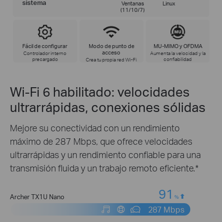
sistema
Ventanas
Linux
(11/10/7)
Fácil de configurar
Modo de punto de
MU-MIMO y OFDMA
acceso
Controlador interno
Aumenta la velocidad y la
precargado
confiabilidad
Crea tu propia red Wi-Fi
Wi-Fi 6 habilitado: velocidades
ultrarrápidas, conexiones sólidas
Mejore su conectividad con un rendimiento
máximo de 287 Mbps, que ofrece velocidades
ultrarrápidas y un rendimiento confiable para una
transmisión fluida y un trabajo remoto eficiente.*
91
Archer TX1U Nano
%
287 Mbps