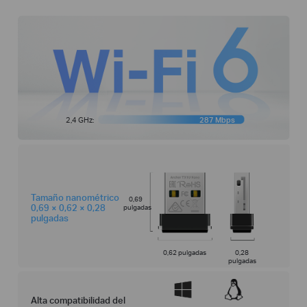
2,4 GHz:
287 Mbps
Tamaño nanométrico
0,69
pulgadas
0,69 × 0,62 × 0,28
pulgadas
0,62 pulgadas
0,28
pulgadas
Alta compatibilidad del